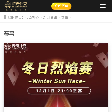
导
航
菜
您的位置：
传奇扑克
>
新闻资讯
>
赛事
>
单
赛事