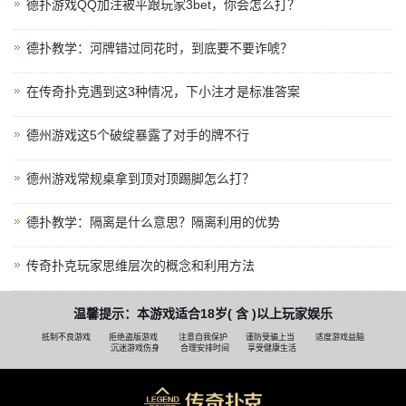
德扑游戏QQ加注被平跟玩家3bet，你会怎么打？
德扑教学：河牌错过同花时，到底要不要诈唬？
在传奇扑克遇到这3种情况，下小注才是标准答案
德州游戏这5个破绽暴露了对手的牌不行
德州游戏常规桌拿到顶对顶踢脚怎么打？
德扑教学：隔离是什么意思？隔离利用的优势
传奇扑克玩家思维层次的概念和利用方法
温馨提示：本游戏适合18岁( 含 )以上玩家娱乐
抵制不良游戏
拒绝盗版游戏
注意自我保护
谨防受骗上当
适度游戏益脑
沉迷游戏伤身
合理安排时间
享受健康生活