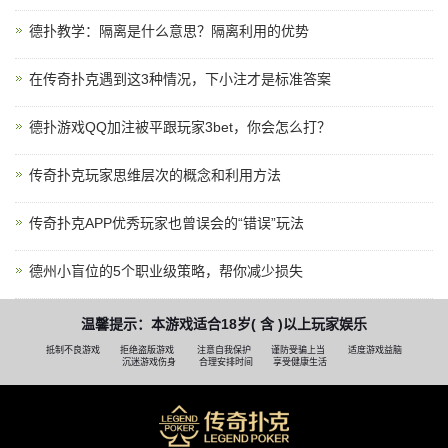
德扑教学：隔离是什么意思？隔离利用的优势
在传奇扑克遇到这3种情况，下小注才是标准答案
德扑游戏QQ加注被平跟玩家3bet，你会怎么打？
传奇扑克玩家思维层次的概念和利用方法
传奇扑克APP优秀玩家也曾误会的“错误”玩法
德州小盲位的5个职业级策略，帮你减少损失
温馨提示：本游戏适合18岁( 含 )以上玩家娱乐
抵制不良游戏
拒绝盗版游戏
注意自我保护
谨防受骗上当
适度游戏益脑
沉迷游戏伤身
合理安排时间
享受健康生活