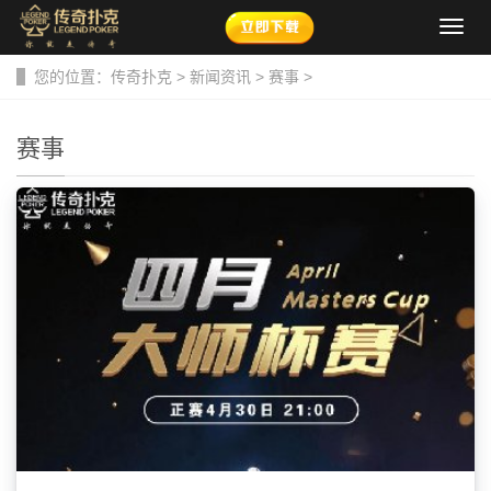
导
航
菜
您的位置：
传奇扑克
>
新闻资讯
>
赛事
>
单
赛事