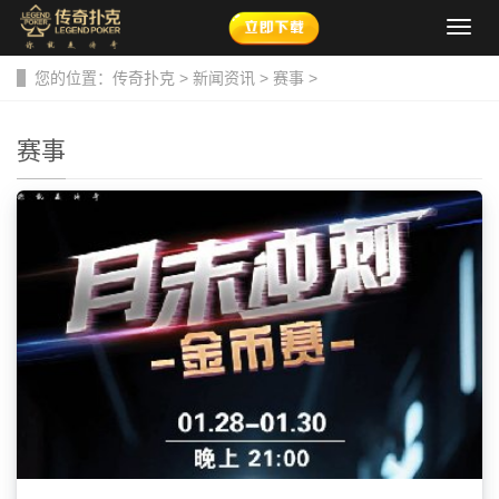
导
航
菜
您的位置：
传奇扑克
>
新闻资讯
>
赛事
>
单
赛事