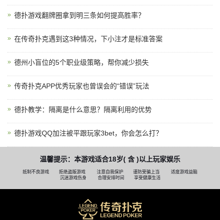
德扑游戏翻牌圈拿到明三条如何提高胜率？
在传奇扑克遇到这3种情况，下小注才是标准答案
德州小盲位的5个职业级策略，帮你减少损失
传奇扑克APP优秀玩家也曾误会的“错误”玩法
德扑教学：隔离是什么意思？隔离利用的优势
德扑游戏QQ加注被平跟玩家3bet，你会怎么打？
温馨提示：本游戏适合18岁( 含 )以上玩家娱乐
抵制不良游戏
拒绝盗版游戏
注意自我保护
谨防受骗上当
适度游戏益脑
沉迷游戏伤身
合理安排时间
享受健康生活