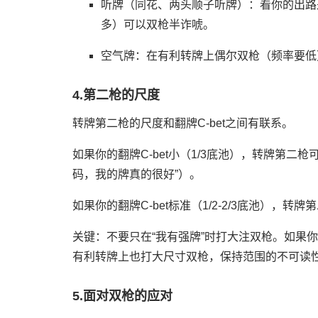
听牌（同花、两头顺子听牌）：看你的出路
多）可以双枪半诈唬。
空气牌：在有利转牌上偶尔双枪（频率要低
4.第二枪的尺度
转牌第二枪的尺度和翻牌C-bet之间有联系。
如果你的翻牌C-bet小（1/3底池），转牌第二枪
码，我的牌真的很好”）。
如果你的翻牌C-bet标准（1/2-2/3底池），
关键：不要只在“我有强牌”时打大注双枪。如果
有利转牌上也打大尺寸双枪，保持范围的不可读
5.面对双枪的应对