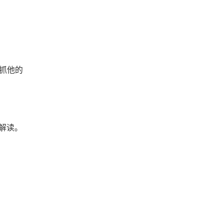
牌抓他的
解读。