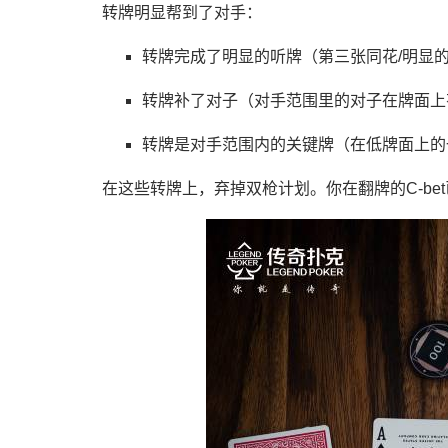
转牌明显帮到了对手：
转牌完成了明显的听牌（第三张同花/明显
转牌补了对子（对手范围里的对子在牌面上
转牌是对手范围内的关键牌（在低牌面上的
在这些转牌上，弃掉双枪计划。你在翻牌的C-be