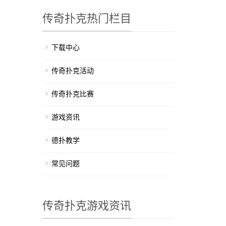
传奇扑克热门栏目
下载中心
传奇扑克活动
传奇扑克比赛
游戏资讯
德扑教学
常见问题
传奇扑克游戏资讯