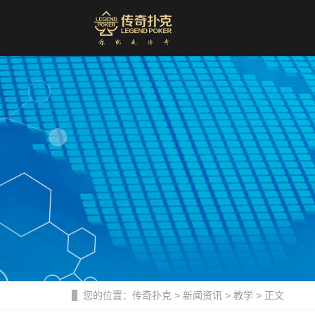
您的位置：
传奇扑克
>
新闻资讯
>
教学
> 正文