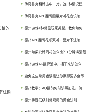
传奇扑克翻牌击中一对，这3种情况建议直接弃牌​
传奇扑克APP翻牌圈带对听花应该怎么打？
二枪的
德州游戏4种常见玩家类型，教你如何应对
德扑APP翻牌花顺双听，面对下注怎么打？
德州如果公牌同花怎么比？1分钟讲清楚
德扑游戏AK翻牌没中，接下来该怎么打？
避免这些常见错误能让你赢得更多金币
德扑教学：AQ翻前何时该再加注，何时不该？
下注偷
德州手游低级别常规局的黄金法则