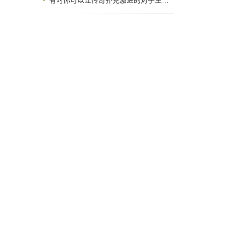
有时你可以让传奇扑克激进的对手主动诈唬你