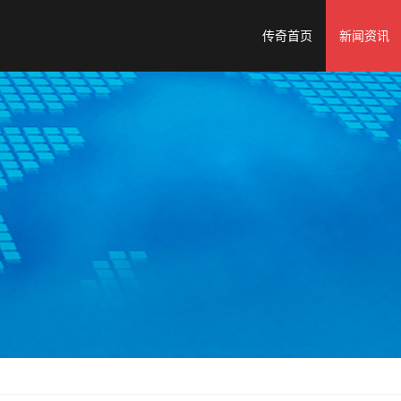
传奇首页
新闻资讯