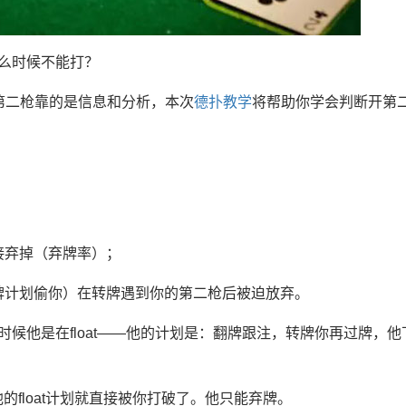
什么时候不能打？
第二枪靠的是信息和分析，本次
德扑教学
将帮助你学会判断开第
直接弃掉（弃牌率）；
+转牌计划偷你）在转牌遇到你的第二枪后被迫放弃。
多时候他是在float——他的计划是：翻牌跟注，转牌你再过牌，他
他的float计划就直接被你打破了。他只能弃牌。