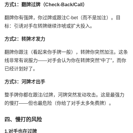
方式1：翻牌过牌（Check-Back/Call）
翻牌你有强牌，你过牌或跟注C-bet（而不是加注）。目
标：引诱对手在转牌继续诈唬或扩大投入。
方式2：转牌才发力
翻牌你跟注（看起来你手牌一般），转牌你突然加注。这条
线非常有说服力——对手会认为你在转牌突然“中了”，而你
已经计划好了。
方式3：河牌才出手
整手牌你都在跟注/过牌，河牌突然发动攻击。这是最强力
的慢打——但也最危险（你给了对手太多免费牌）。
四、慢打的风险
1.对手也在过牌