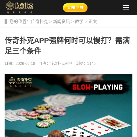
导
航
菜
您的位置：
传奇扑克
>
新闻资讯
>
教学
> 正文
单
传奇扑克APP强牌何时可以慢打？需满
足三个条件
日期：2026-06-18
作者：传奇扑克APP
浏览：
1145