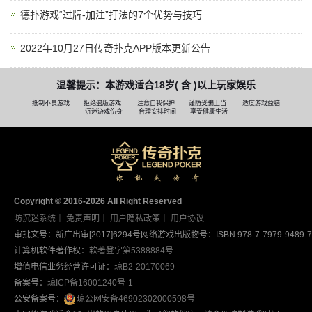
德扑游戏“过牌-加注”打法的7个优势与技巧
2022年10月27日传奇扑克APP版本更新公告
温馨提示：本游戏适合18岁( 含 )以上玩家娱乐
抵制不良游戏
拒绝盗版游戏
注意自我保护
谨防受骗上当
适度游戏益脑
沉迷游戏伤身
合理安排时间
享受健康生活
Copyright © 2016-2026 AII Right Reserved
防沉迷系统
｜
免责声明
｜
用户隐私政策
｜
用户协议
审批文号：新广出审[2017]6294号
网络游戏出版物号：ISBN 978-7-7979-9489-7
计算机软件著作权：
软著登字第5388884号
增值电信业务经营许可证：
琼B2-20170069
备案号：
琼ICP备16001240号-1
公安备案号：
琼公网安备46902302000598号