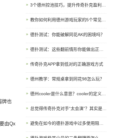
3个德州控池技巧，提升传奇扑克盈利必备
教你如何利用德州游戏玩家的5个常见漏洞
德扑测试：你能破解同花AK的困境吗？
德扑测试：这些翻前情形你能做出正确决定吗？
传奇扑克APP拿到低对的正确游戏方式
德州教学：常规桌拿到同花98怎么玩？
德州cooler是什么意思？cooler的定义及应对方法
弱牌也
总觉得传奇扑克对手“太会演”？其实是你不会读范围
避免在如今的德扑游戏中过多使用阻拦下注
要由Qx