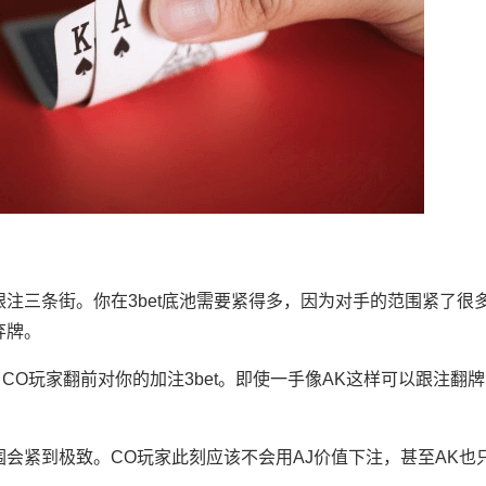
围跟注三条街。你在3bet底池需要紧得多，因为对手的范围紧了很
弃牌。
。CO玩家翻前对你的加注3bet。即使一手像AK这样可以跟注翻
会紧到极致。CO玩家此刻应该不会用AJ价值下注，甚至AK也