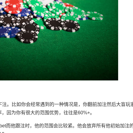
下注。比如你会经常遇到的一种情况是，你翻前加注然后大盲玩
，因为你有很大的范围优势，往往是60%+。
3bet而他跟注时，他的范围会比较紧。他会放弃所有他初始加注