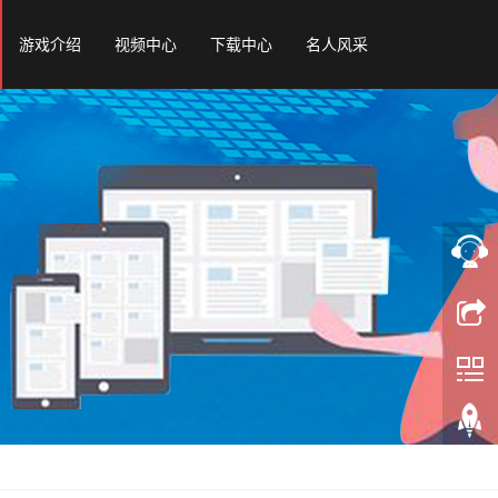
游戏介绍
视频中心
下载中心
名人风采