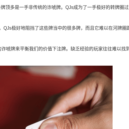
手牌顶多是一手非传统的诈唬牌。QJs成为了一手极好的转牌圈过
AJ。QJs极好地阻挡了这些牌当中的很多牌，而且它难以在河牌圈
强的诈唬牌来平衡我们的价值下注牌。缺乏经验的玩家往往难以找