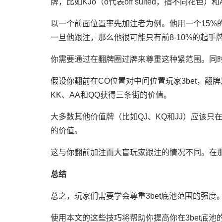
牌，比如KJo（o代表off suited，指不同花色）和
以一个前面位置率先加注者为例。他用一个15%的范
一旦他跟注，那么他很可能只有前8-10%的起手
你需要通过在翻牌圈过牌来尊重这种紧范围。同
假设你翻前在CO位置对中间位置玩家3bet，翻牌
KK、AA和QQ获得三条街的价值。
大多数其他价值牌（比如QJ、KQ和JJ）应该
的价值。
这与你翻前加注而大盲玩家跟注的情况不同。在
总结
总之，玩家们需要学会尊重3bet底池范围的强
使用本文的这些技巧将帮助你提高你在3bet底池