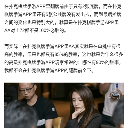
在扑克棋牌手游APP里翻牌前由于只有2张底牌，而在扑克
棋牌手游APP里还有5张公共牌没有发出去，而到最后摊牌
之间的变化也是特别大的，就算是在扑克棋牌手游APP里
AA对上72都不是100%必胜的。
而实际上在扑克棋牌手游APP里AA其实就是在单挑中有很
高的胜率，但是也都只有85%的胜率，这也就是为什么很多
的高级扑克棋牌手游APP玩家常说的：哪怕有90%的胜率，
我都不会在扑克棋牌手游APP的翻牌前全下。