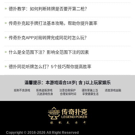
德扑教学：如何判断转牌是否要开第二枪？
传奇扑克起手牌打法基本攻略，帮助你提升赢率
传奇扑克APP对局转牌完成同花时怎么玩？
什么是全范围下注？影响全范围下注的因素
德扑同花听牌怎么打？5个技巧帮你提高胜率
温馨提示：本游戏适合18岁( 含 )以上玩家娱乐
抵制不良游戏
拒绝盗版游戏
注意自我保护
谨防受骗上当
适度游戏益脑
沉迷游戏伤身
合理安排时间
享受健康生活
Copyright © 2016-2026 AII Right Reserved