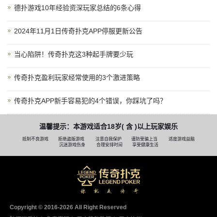
德扑游戏10年经验资深玩家总结的6条心得
2024年11月1日传奇扑克APP停服更新公告
当心陷阱！传奇扑克这3种起手牌要少玩
传奇扑克盈利玩家经常使用的3个激进策略
传奇扑克APP新手容易犯的4个错误，你踩坑了吗？
温馨提示：本游戏适合18岁( 含 )以上玩家娱乐
抵制不良游戏
拒绝盗版游戏
注意自我保护
谨防受骗上当
适度游戏益脑
沉迷游戏伤身
合理安排时间
享受健康生活
Copyright © 2016-2026 AII Right Reserved