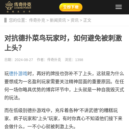
导
航
菜
您的位置：
传奇扑克
>
新闻资讯
>
资讯
> 正文
单
对抗德扑菜鸟玩家时，如何避免被刺激
上头？
日期：2024-08-27
作者：传奇扑克
浏览：
1398
玩
德扑游戏
时，再好的牌技也弥补不了上头，这就是为什么
要想成为一名盈利玩家需要关注精神层面的重要原因。在任
何一场你略具优势的博弈环节中，上头就是一种自我毁灭式
的玩法。
而在低级别德扑游戏中，充斥着各种“不讲武德”的糟糕玩
家、疯子玩家和“上头”玩家，有时你真心不知道他们接下来
会做什么，一不小心就被刺激上头。