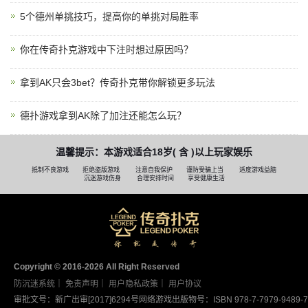
5个德州单挑技巧，提高你的单挑对局胜率
你在传奇扑克游戏中下注时想过原因吗？
拿到AK只会3bet？传奇扑克带你解锁更多玩法
德扑游戏拿到AK除了加注还能怎么玩？
温馨提示：本游戏适合18岁( 含 )以上玩家娱乐
抵制不良游戏
拒绝盗版游戏
注意自我保护
谨防受骗上当
适度游戏益脑
沉迷游戏伤身
合理安排时间
享受健康生活
Copyright © 2016-2026 AII Right Reserved
防沉迷系统
｜
免责声明
｜
用户隐私政策
｜
用户协议
审批文号：新广出审[2017]6294号
网络游戏出版物号：ISBN 978-7-7979-9489-7