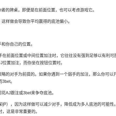
et者的牌桌，即便是在前面位置，也可以考虑游戏它。
，这样做会导致你平均赢得的底池偏小。
手和你自己的位置。
对手在前面位置或中间位置加注时，它往往没有强到足够以有利可
J位置加注，而你坐在按钮位置时。
策略的对手为前提的。如果你遇到一个弱手的加注，那么你可以
bet。
AJ跟注或3bet来争夺底池。
值或保护），因为这样做可以减少对手，降低成为多人底池的可能性
时，这是非常重要的。