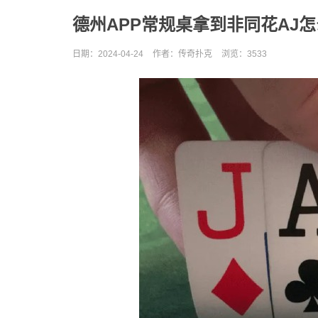
德州APP常规桌拿到非同花AJ
日期：2024-04-24
作者：传奇扑克
浏览：
3533