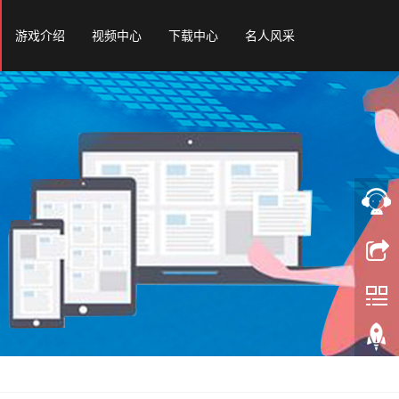
游戏介绍
视频中心
下载中心
名人风采