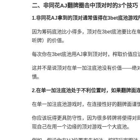
二、非同花AJ翻牌圈击中顶对时的3个技巧
1.非同花AJ拿到的顶对通常值得在3bet底池游
因为筹码底池比小得多，顶对在3bet底池要比
听牌）的价值。
每次你在3bet底池用AJ拿到顶对时，榨取价值
这并不是说顶对在单一加注底池没有价值——绝
慎。
2.在单一加注底池处于不利位置时，如果翻牌面
在单一加注底池游戏时，在连接性好的翻牌面谨
你应该玩得更具防守性，因为很多转牌将使得对
现自己在用一个边缘的顶对游戏一个大底池。