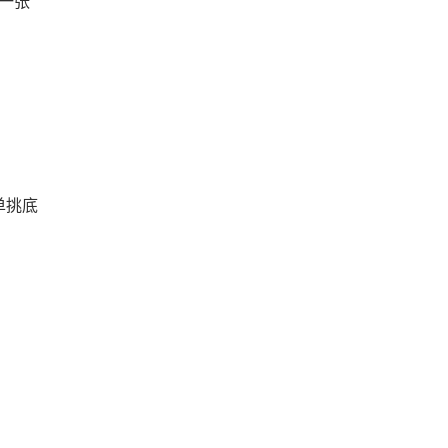
何一张
单挑底