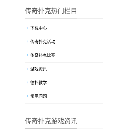
传奇扑克热门栏目
下载中心
传奇扑克活动
传奇扑克比赛
游戏资讯
德扑教学
常见问题
传奇扑克游戏资讯