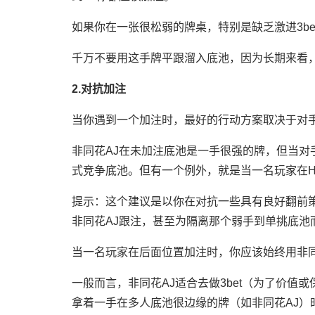
如果你在一张很松弱的牌桌，特别是缺乏激进3b
千万不要用这手牌平跟溜入底池，因为长期来看
2.对抗加注
当你遇到一个加注时，最好的行动方案取决于对
非同花AJ在未加注底池是一手很强的牌，但当
式竞争底池。但有一个例外，就是当一名玩家在H
提示：这个建议是以你在对抗一些具有良好翻前
非同花AJ跟注，甚至为隔离那个弱手到单挑底池而3
当一名玩家在后面位置加注时，你应该始终用非同花
一般而言，非同花AJ适合去做3bet（为了价
拿着一手在多人底池很边缘的牌（如非同花AJ）