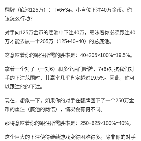
翻牌（底池125万）：T♦6♥3♠。小盲位下注40万金币。你
该怎么行动？
对手向125万金币的底池中下注40万，意味着你必须跟注40
万才能去赢一个205万（125+40+40）的总底池。
这意味着你的跟注所需的胜率是：40÷205×100%=19.5%。
拿着一个对子（一对6）和多个后门听牌，7♦6♦对抗我们对
手的下注范围时，其赢率几乎肯定超过19.5%。因此，你可
以跟注他的下注。
现在，想象一下，如果你的对手在翻牌圈下了一个250万金
币的重注（底池的两倍），情况会有何不同。
那将意味着你的跟注所需胜率是：250÷625×100%=40%。
这个巨大的下注使得继续游戏变得困难得多。除非你的对手