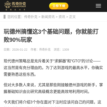
导
航
菜
您的位置：
传奇扑克
>
新闻资讯
>
资讯
> 正文
单
玩德州搞懂这3个基础问题，你就能打
败90%玩家
日期：2026-01-22
作者：传奇扑克
浏览：
1309
现代德州策略总是充斥着关于“求解器”和“GTO”的讨论——
这当然是有充分理由的。为了达到游戏的最高水平，你确实
需要熟悉这些东西。
但对大多数人来说，尤其是那些刚接触德州游戏的新手，掌
握基础知识会比研究高级概念更能高效地利用时间。
今天我们将介绍3个你在面对下注时应该问自己的问题，这