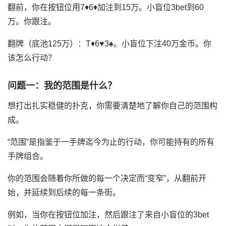
翻前，你在按钮位用7♦6♦加注到15万。小盲位3bet到60
万。你跟注。
翻牌（底池125万）：T♦6♥3♠。小盲位下注40万金币。你
该怎么行动？
问题一：我的范围是什么？
想打出扎实稳健的扑克，你需要清楚地了解你自己的范围构
成。
“范围”是指鉴于一手牌迄今为止的行动，你可能持有的所有
手牌组合。
你的范围会随着你所做的每一个决定而“变窄”，从翻前开
始，并延续到后续的每一条街。
例如，当你在按钮位加注，然后跟注了来自小盲位的3bet