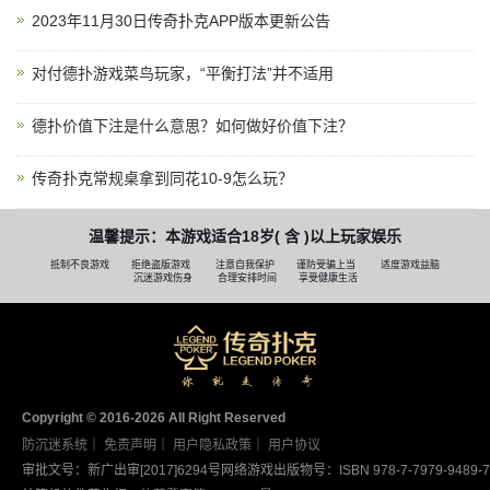
2023年11月30日传奇扑克APP版本更新公告
对付德扑游戏菜鸟玩家，“平衡打法”并不适用
德扑价值下注是什么意思？如何做好价值下注？
传奇扑克常规桌拿到同花10-9怎么玩？
温馨提示：本游戏适合18岁( 含 )以上玩家娱乐
抵制不良游戏
拒绝盗版游戏
注意自我保护
谨防受骗上当
适度游戏益脑
沉迷游戏伤身
合理安排时间
享受健康生活
Copyright © 2016-2026 AII Right Reserved
防沉迷系统
｜
免责声明
｜
用户隐私政策
｜
用户协议
审批文号：新广出审[2017]6294号
网络游戏出版物号：ISBN 978-7-7979-9489-7