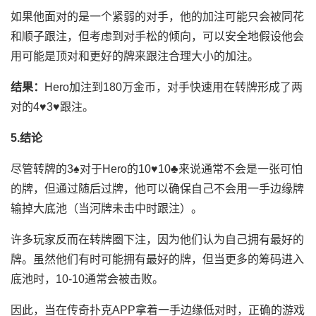
如果他面对的是一个紧弱的对手，他的加注可能只会被同花
和顺子跟注，但考虑到对手松的倾向，可以安全地假设他会
用可能是顶对和更好的牌来跟注合理大小的加注。
结果：
Hero加注到180万金币，对手快速用在转牌形成了两
对的4♥3♥跟注。
5.结论
尽管转牌的3♠对于Hero的10♥10♣来说通常不会是一张可怕
的牌，但通过随后过牌，他可以确保自己不会用一手边缘牌
输掉大底池（当河牌未击中时跟注）。
许多玩家反而在转牌圈下注，因为他们认为自己拥有最好的
牌。虽然他们有时可能拥有最好的牌，但当更多的筹码进入
底池时，10-10通常会被击败。
因此，当在传奇扑克APP拿着一手边缘低对时，正确的游戏