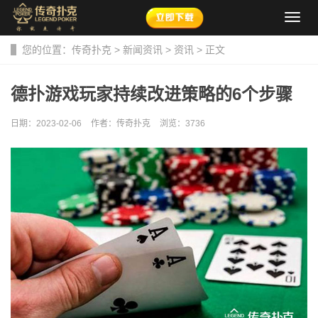
导
航
菜
您的位置：
传奇扑克
>
新闻资讯
>
资讯
> 正文
单
德扑游戏玩家持续改进策略的6个步骤
日期：2023-02-06
作者：传奇扑克
浏览：
3736