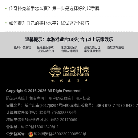
传奇扑克新手怎么赢？第一步是选择好的起手牌
如何提升自己的德扑水平？试试这7个技巧
温馨提示：本游戏适合18岁( 含 )以上玩家娱乐
抵制不良游戏
拒绝盗版游戏
注意自我保护
谨防受骗上当
适度游戏益脑
沉迷游戏伤身
合理安排时间
享受健康生活
Copyright © 2016-2026 AII Right Reserved
防沉迷系统
｜
免责声明
｜
用户隐私政策
｜
用户协议
审批文号：新广出审[2017]6294号
网络游戏出版物号：ISBN 978-7-7979-9489-7
计算机软件著作权：
软著登字第5388884号
增值电信业务经营许可证：
琼B2-20170069
备案号：
琼ICP备16001240号-1
公安备案号：
琼公网安备46902302000598号