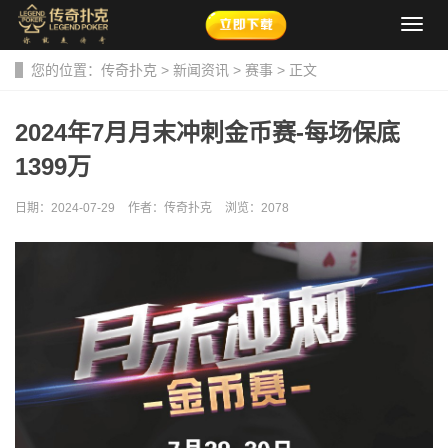
导
航
菜
您的位置：
传奇扑克
>
新闻资讯
>
赛事
> 正文
单
2024年7月月末冲刺金币赛-每场保底
1399万
日期：2024-07-29
作者：传奇扑克
浏览：
2078