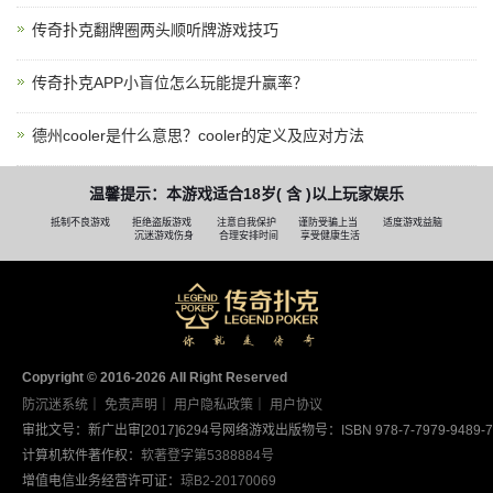
传奇扑克翻牌圈两头顺听牌游戏技巧
传奇扑克APP小盲位怎么玩能提升赢率？
德州cooler是什么意思？cooler的定义及应对方法
温馨提示：本游戏适合18岁( 含 )以上玩家娱乐
抵制不良游戏
拒绝盗版游戏
注意自我保护
谨防受骗上当
适度游戏益脑
沉迷游戏伤身
合理安排时间
享受健康生活
Copyright © 2016-2026 AII Right Reserved
防沉迷系统
｜
免责声明
｜
用户隐私政策
｜
用户协议
审批文号：新广出审[2017]6294号
网络游戏出版物号：ISBN 978-7-7979-9489-7
计算机软件著作权：
软著登字第5388884号
增值电信业务经营许可证：
琼B2-20170069