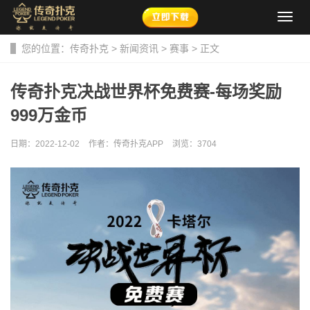
导
航
菜
您的位置：
传奇扑克
>
新闻资讯
>
赛事
> 正文
单
传奇扑克决战世界杯免费赛-每场奖励
999万金币
日期：2022-12-02
作者：传奇扑克APP
浏览：
3704