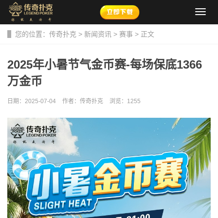
导
航
菜
您的位置：
传奇扑克
>
新闻资讯
>
赛事
> 正文
单
2025年小暑节气金币赛-每场保底1366
万金币
日期：2025-07-04
作者：传奇扑克
浏览：
1255