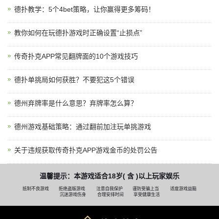
德扑教学：5个4bet策略，让你赢得更多筹码！
教你如何在玩德扑游戏时正确设置“止损点”
传奇扑克APP常见翻牌面的10个游戏技巧
德扑单挑局如何获胜？不要犯这5个错误
德州弃牌率是什么意思？弃牌率怎么算？
德州游戏基础策略：通过翻前加注玩单挑游戏
关于违规获取传奇扑克APP游戏金币的处罚公告
温馨提示：本游戏适合18岁( 含 )以上玩家娱乐
抵制不良游戏
拒绝盗版游戏
注意自我保护
谨防受骗上当
适度游戏益脑
沉迷游戏伤身
合理安排时间
享受健康生活