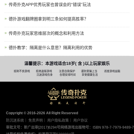
传奇扑克APP优秀玩家也曾误会的“错误”玩法
德扑游戏翻牌圈拿到明三条如何提高胜率？
传奇扑克玩家思维层次的概念和利用方法
德扑教学：隔离是什么意思？隔离利用的优势
温馨提示：本游戏适合18岁( 含 )以上玩家娱乐
抵制不良游戏
拒绝盗版游戏
注意自我保护
谨防受骗上当
适度游戏益脑
沉迷游戏伤身
合理安排时间
享受健康生活
Copyright © 2016-2026 AII Right Reserved
防沉迷系统
｜
免责声明
｜
用户隐私政策
｜
用户协议
审批文号：新广出审[2017]6294号
网络游戏出版物号：ISBN 978-7-7979-9489-7