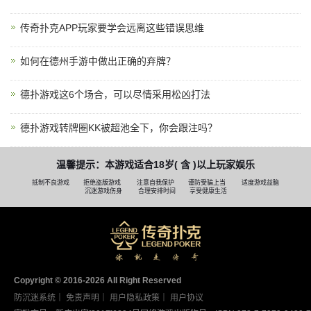
传奇扑克APP玩家要学会远离这些错误思维
如何在德州手游中做出正确的弃牌？
德扑游戏这6个场合，可以尽情采用松凶打法
德扑游戏转牌圈KK被超池全下，你会跟注吗？
温馨提示：本游戏适合18岁( 含 )以上玩家娱乐
抵制不良游戏
拒绝盗版游戏
注意自我保护
谨防受骗上当
适度游戏益脑
沉迷游戏伤身
合理安排时间
享受健康生活
Copyright © 2016-2026 AII Right Reserved
防沉迷系统
｜
免责声明
｜
用户隐私政策
｜
用户协议