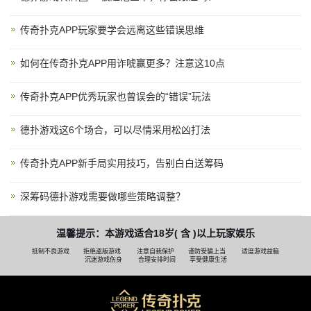
传奇扑克APP玩家要学会远离这些错误思维
如何在传奇扑克APP用诈唬赢更多？注意这10点
传奇扑克APP优秀玩家也曾误会的“错误”玩法
德扑游戏这6个场合，可以尽情采用松凶打法
传奇扑克APP新手局实用技巧，告别白白送筹码
深筹码德扑游戏需要做哪些策略调整？
温馨提示：本游戏适合18岁( 含 )以上玩家娱乐
抵制不良游戏
拒绝盗版游戏
注意自我保护
谨防受骗上当
适度游戏益脑
沉迷游戏伤身
合理安排时间
享受健康生活