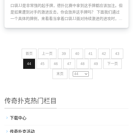
口袋JJ是非常强的起手牌，德扑比赛中拿到这手牌都应该加注。但
是如果遭到对手的激进反击，你会放弃这手牌吗？ 下面我们通过
一个具体的牌例，来看看当拿着口袋JJ面对持续激进的进攻时，...
首页
上一页
39
40
41
42
43
44
45
46
47
48
49
下一页
末页
传奇扑克热门栏目
下载中心
传奇扑克活动