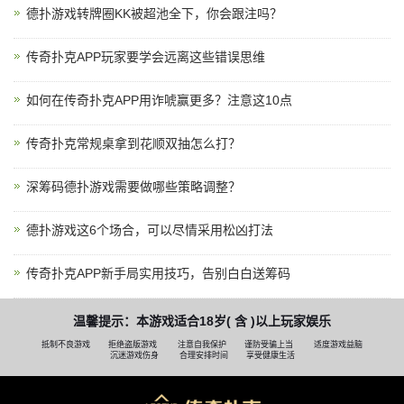
德扑游戏转牌圈KK被超池全下，你会跟注吗？
传奇扑克APP玩家要学会远离这些错误思维
如何在传奇扑克APP用诈唬赢更多？注意这10点
传奇扑克常规桌拿到花顺双抽怎么打？
深筹码德扑游戏需要做哪些策略调整？
德扑游戏这6个场合，可以尽情采用松凶打法
传奇扑克APP新手局实用技巧，告别白白送筹码
温馨提示：本游戏适合18岁( 含 )以上玩家娱乐
抵制不良游戏
拒绝盗版游戏
注意自我保护
谨防受骗上当
适度游戏益脑
沉迷游戏伤身
合理安排时间
享受健康生活