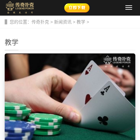
导
航
菜
您的位置：
传奇扑克
>
新闻资讯
>
教学
>
单
教学