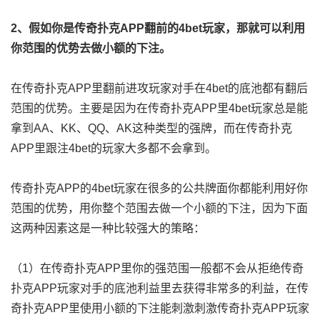
2、假如你是传奇扑克APP翻前的4bet玩家，那就可以利用
你范围的优势去做小额的下注。
在传奇扑克APP里翻前进攻玩家对手在4bet的底池都有翻后
范围的优势。主要是因为在传奇扑克APP里4bet玩家总是能
拿到AA、KK、QQ、AK这种类型的强牌，而在传奇扑克
APP里跟注4bet的玩家大多都不会拿到。
传奇扑克APP的4bet玩家在很多的公共牌面你都能利用好你
范围的优势，用你整个范围去做一个小额的下注，因为下面
这两种因素这是一种比较强大的策略：
（1）在传奇扑克APP里你的强范围一般都不会从拒绝传奇
扑克APP玩家对手的底池利益里去获得非常多的利益，在传
奇扑克APP里使用小额的下注能刺激刺激传奇扑克APP玩家