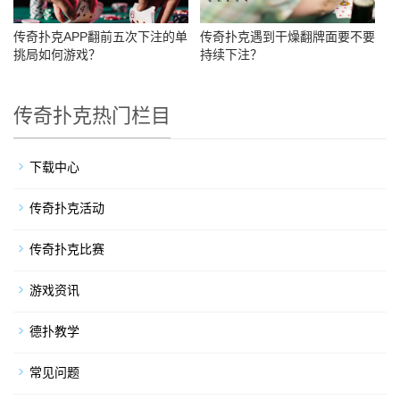
传奇扑克APP翻前五次下注的单
传奇扑克遇到干燥翻牌面要不要
挑局如何游戏？
持续下注？
传奇扑克热门栏目
下载中心
传奇扑克活动
传奇扑克比赛
游戏资讯
德扑教学
常见问题