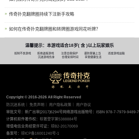
传奇扑克翻牌圈持续下注新手攻略
如何在传奇扑克翻牌圈和转牌圈游戏同花听牌？
温馨提示：本游戏适合18岁( 含 )以上玩家娱乐
抵制不良游戏
拒绝盗版游戏
注意自我保护
谨防受骗上当
适度游戏益脑
沉迷游戏伤身
合理安排时间
享受健康生活
Copyright © 2016-2026 AII Right Reserved
防沉迷系统
｜
免责声明
｜
用户隐私政策
｜
用户协议
审批文号：新广出审[2017]6294号
网络游戏出版物号：ISBN 978-7-7979-9489-7
计算机软件著作权：
软著登字第5388884号
增值电信业务经营许可证：
琼B2-20170069
备案号：
琼ICP备16001240号-1