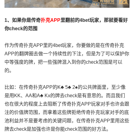
1、如果你是传奇
扑克APP
里翻前的4bet玩家，那就要看好
你check的范围
作为传奇扑克APP里的4bet玩家，你要做的是在传奇扑克
APP的翻牌圈去做一个持续性的下注，但是为了可以保护你
中等强度的牌，把一些强牌混入到你的check范围是可以
的。
比如：在传奇扑克APP的K♣ 5♣ 2♠的公共牌面里，至少像
是用KK、AA和A♣ Kx的牌去check是有意思的。而且我们
也在很大的程度上去阻断了传奇扑克APP玩家对手也许会跟
注的价值牌范围，而拿着这些牌拒绝传奇扑克玩家对手的底
池利益并不是要考虑的关键问题，在传奇扑克APP里用这些
牌去check是加强也许是你能check范围的好方法。