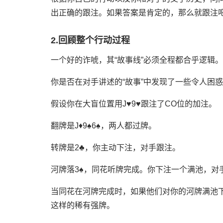
出正确的跟注。如果答案是肯定的，那么就跟注
2.回顾整个行动过程
一个好的诈唬，其“故事线”必须全程都合乎逻辑。
你是否在对手讲述的“故事”中发现了一些令人困
假设你在大盲位置用J♥9♥跟注了CO位的加注。
翻牌是J♦9♠6♠，两人都过牌。
转牌是2♣，你主动下注，对手跟注。
河牌落3♠，同花听牌完成。你下注一个满池，对
当同花在河牌完成时，如果他们对你的河牌满池下
这样的稀有强牌。