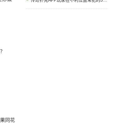
传奇扑克APP玩家在不利位置常犯的5个错误
符？
坚果同花