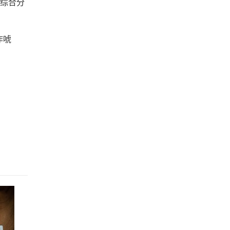
的综合分
诈唬