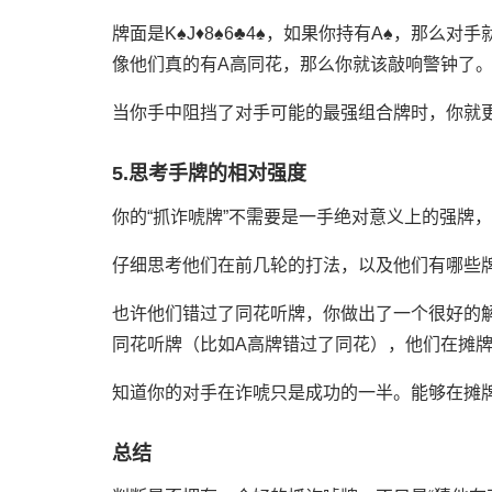
牌面是K♠J♦8♠6♣4♠，如果你持有A♠，那
像他们真的有A高同花，那么你就该敲响警钟了
当你手中阻挡了对手可能的最强组合牌时，你就更
5.思考手牌的相对强度
你的“抓诈唬牌”不需要是一手绝对意义上的强牌
仔细思考他们在前几轮的打法，以及他们有哪些
也许他们错过了同花听牌，你做出了一个很好的
同花听牌（比如A高牌错过了同花），他们在摊牌
知道你的对手在诈唬只是成功的一半。能够在摊
总结