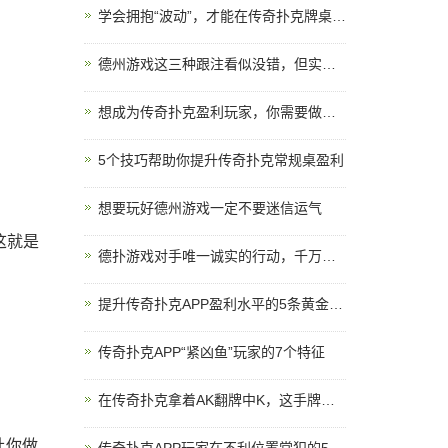
学会拥抱“波动”，才能在传奇扑克牌桌上走得更远
德州游戏这三种跟注看似没错，但实战要弃牌！
想成为传奇扑克盈利玩家，你需要做好这5点
5个技巧帮助你提升传奇扑克常规桌盈利
想要玩好德州游戏一定不要迷信运气
这就是
德扑游戏对手唯一诚实的行动，千万别放过
提升传奇扑克APP盈利水平的5条黄金策略
传奇扑克APP“紧凶鱼”玩家的7个特征
在传奇扑克拿着AK翻牌中K，这手牌你会怎么打？
让你做