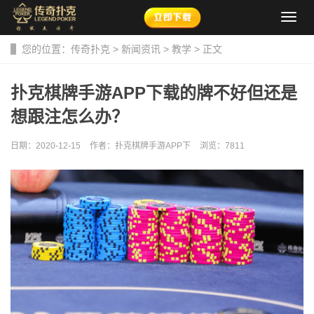
导
航
菜
您的位置：
传奇扑克
>
新闻资讯
>
教学
> 正文
单
扑克棋牌手游APP下载的牌不好但还是
想跟注怎么办？
日期：2020-12-15
作者：扑克棋牌手游APP下
浏览：
7811