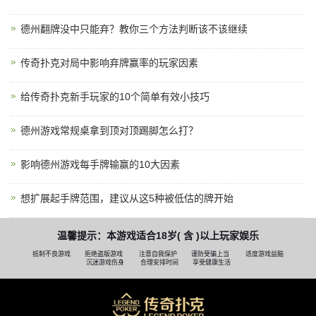
德州翻牌没中只能弃？教你三个方法判断该不该继续
传奇扑克对局中影响弃牌赢率的玩家因素
给传奇扑克新手玩家的10个简单有效小技巧
德州游戏常规桌拿到顶对顶踢脚怎么打？
影响德州游戏每手牌输赢的10大因素
想扩展起手牌范围，建议从这5种被低估的牌开始
温馨提示：本游戏适合18岁( 含 )以上玩家娱乐
抵制不良游戏
拒绝盗版游戏
注意自我保护
谨防受骗上当
适度游戏益脑
沉迷游戏伤身
合理安排时间
享受健康生活