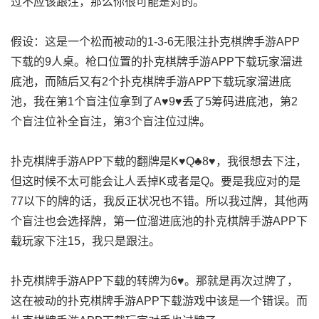
过不应该跟注，那么你很可能是对的。
假设：这是一个松而被动的1-3-6无限注扑克棋牌手游APP
下载的9人桌。枪口位置的扑克棋牌手游APP下载玩家溜进
底池，而随后又有2个扑克棋牌手游APP下载玩家溜进底
池，我在第1个盲注位拿到了A♥9♥丢了5筹码进底池，第2
个盲注位补全盲注，第3个盲注位过牌。
扑克棋牌手游APP下载的翻牌是K♥Q♣8♥，我很想去下注，
但这时候不太可能会让人丢掉K或者是Q。要是我应对的是
77以下的牌的话，我反正状况也不错。所以我过牌，其他两
个盲注也会选择牌，第一位溜进底池的扑克棋牌手游APP下
载玩家下注15，我只是跟注。
扑克棋牌手游APP下载的转牌为6♥。那就是再次过牌了，
这在被动的扑克棋牌手游APP下载游戏中该是一个错误。而