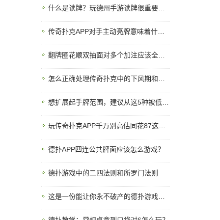
什么是读牌？玩德州手游读牌很重要吗？
传奇扑克APP对手主动亮牌意味着什么？
翻牌圈花顺双抽面对多个加注应该全下吗？
怎么正确处理传奇扑克中的下风期和上风期？
想扩展起手牌范围，建议从这5种被低估的牌开始
玩传奇扑克APP千万别高估同花87这种牌！
德扑APP四连公共牌面应该怎么游戏？
德扑游戏中的二四法则和所罗门法则
这是一份能让你永不破产的德扑游戏计划