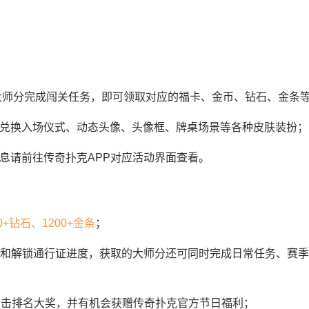
取大师分完成闯关任务，即可领取对应的福卡、金币、钻石、金条
可兑换入场仪式、动态头像、头像框、牌桌场景等各种皮肤装扮；
息请前往传奇扑克APP对应活动界面查看。
0+钻石、1200+金条
；
胜和解锁通行证进度，获取的大师分还可同时完成日常任务、赛
冲击排名大奖，并有机会获赠传奇扑克官方节日福利；