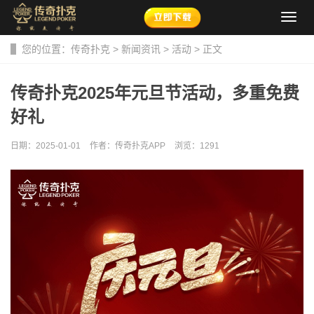
导
航
菜
您的位置：
传奇扑克
>
新闻资讯
>
活动
> 正文
单
传奇扑克2025年元旦节活动，多重免费
好礼
日期：2025-01-01
作者：传奇扑克APP
浏览：
1291