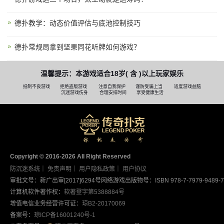
德扑教学：动态价值评估与底池控制技巧
德扑常规局拿到坚果同花听牌如何游戏？
温馨提示：本游戏适合18岁( 含 )以上玩家娱乐
抵制不良游戏
拒绝盗版游戏
注意自我保护
谨防受骗上当
适度游戏益脑
沉迷游戏伤身
合理安排时间
享受健康生活
Copyright © 2016-2026 AII Right Reserved
防沉迷系统
｜
免责声明
｜
用户隐私政策
｜
用户协议
审批文号：新广出审[2017]6294号
网络游戏出版物号：ISBN 978-7-7979-9489-7
计算机软件著作权：
软著登字第5388884号
增值电信业务经营许可证：
琼B2-20170069
备案号：
琼ICP备16001240号-1