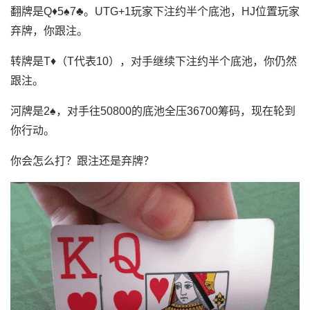
翻牌是Q♦5♠7♣。UTG+1玩家下注约半个底池，HJ位置玩家
弃牌，你跟注。
转牌是T♦（T代表10），对手继续下注约半个底池，你仍然
跟注。
河牌是2♠，对手往50800的底池全压36700筹码，现在轮到
你行动。
你会怎么打？跟注还是弃牌？