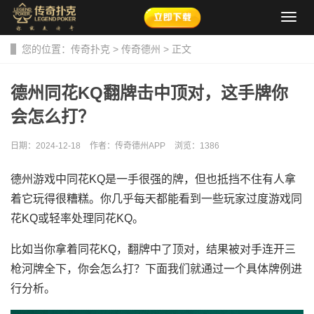
导
航
菜
您的位置：
传奇扑克
>
传奇德州
> 正文
单
德州同花KQ翻牌击中顶对，这手牌你
会怎么打？
日期：2024-12-18
作者：传奇德州APP
浏览：
1386
德州游戏中同花KQ是一手很强的牌，但也抵挡不住有人拿
着它玩得很糟糕。你几乎每天都能看到一些玩家过度游戏同
花KQ或轻率处理同花KQ。
比如当你拿着同花KQ，翻牌中了顶对，结果被对手连开三
枪河牌全下，你会怎么打？下面我们就通过一个具体牌例进
行分析。