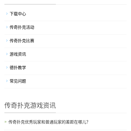
下载中心
传奇扑克活动
传奇扑克比赛
游戏资讯
德扑教学
常见问题
传奇扑克游戏资讯
传奇扑克优秀玩家和普通玩家的差距在哪儿？