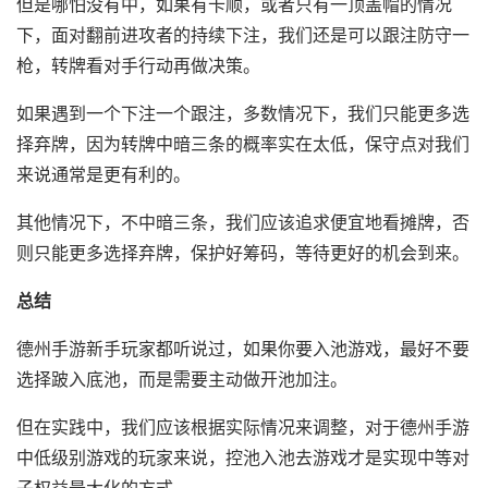
但是哪怕没有中，如果有卡顺，或者只有一顶盖帽的情况
下，面对翻前进攻者的持续下注，我们还是可以跟注防守一
枪，转牌看对手行动再做决策。
如果遇到一个下注一个跟注，多数情况下，我们只能更多选
择弃牌，因为转牌中暗三条的概率实在太低，保守点对我们
来说通常是更有利的。
其他情况下，不中暗三条，我们应该追求便宜地看摊牌，否
则只能更多选择弃牌，保护好筹码，等待更好的机会到来。
总结
德州手游新手玩家都听说过，如果你要入池游戏，最好不要
选择跛入底池，而是需要主动做开池加注。
但在实践中，我们应该根据实际情况来调整，对于德州手游
中低级别游戏的玩家来说，控池入池去游戏才是实现中等对