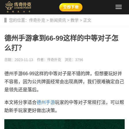
导
航
菜
您的位置：
传奇扑克
>
新闻资讯
>
教学
> 正文
单
德州手游拿到66-99这样的中等对子怎
么打？
日期：2023-11-13
作者：传奇扑克
浏览：
3796
德州手游66-99这样的中等对子是不错的牌，但想要玩好并
不容易，因为公共牌面经常会出现高牌，我们很难确定自己
是领先还是落后。
本文将分享适合
德州手游
玩家的中等对子常规打法，可以帮
助新手玩家更好做出决策。