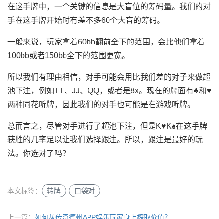
在这手牌中，一个关键的信息是大盲位的筹码量。我们的对
手在这手牌开始时有差不多60个大盲的筹码。
一般来说，玩家拿着60bb翻前全下的范围，会比他们拿着
100bb或者150bb全下的范围更宽。
所以我们有理由相信，对手可能会用比我们差的对子来做超
池下注，例如TT、JJ、QQ，或者是8x。现在的牌面有♣和♥
两种同花听牌，因此我们的对手也可能是在游戏听牌。
总而言之，尽管对手进行了超池下注，但是K♥K♠在这手牌
获胜的几率足以让我们选择跟注。所以，跟注是最好的玩
法。你选对了吗？
本文标签：
转牌
口袋对
上一篇：
如何从传奇德州APP娱乐玩家身上榨取价值？