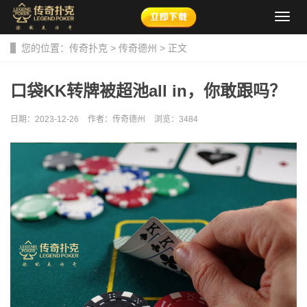
导
航
菜
您的位置：
传奇扑克
>
传奇德州
> 正文
单
口袋KK转牌被超池all in，你敢跟吗？
日期：2023-12-26
作者：传奇德州
浏览：
3484