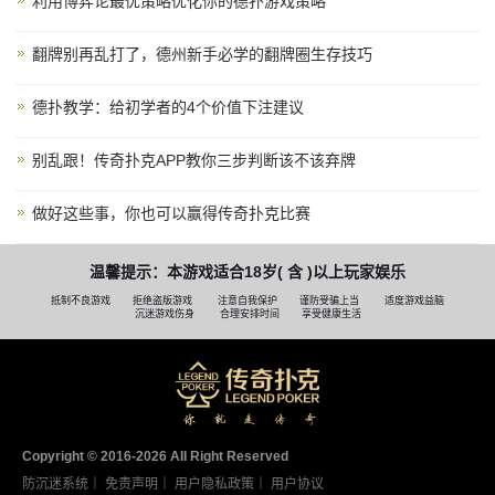
利用博弈论最优策略优化你的德扑游戏策略
翻牌别再乱打了，德州新手必学的翻牌圈生存技巧
德扑教学：给初学者的4个价值下注建议
别乱跟！传奇扑克APP教你三步判断该不该弃牌
做好这些事，你也可以赢得传奇扑克比赛
温馨提示：本游戏适合18岁( 含 )以上玩家娱乐
抵制不良游戏
拒绝盗版游戏
注意自我保护
谨防受骗上当
适度游戏益脑
沉迷游戏伤身
合理安排时间
享受健康生活
Copyright © 2016-2026 AII Right Reserved
防沉迷系统
｜
免责声明
｜
用户隐私政策
｜
用户协议