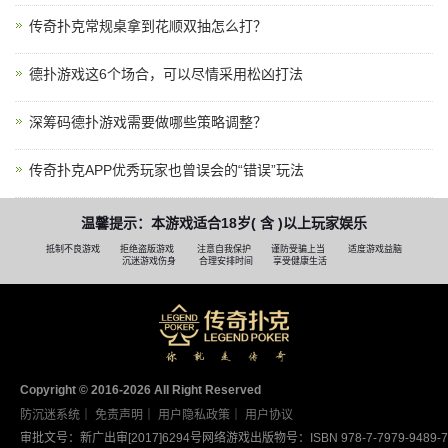
传奇扑克常规桌拿到花顺双抽怎么打？
德扑游戏这6个场合，可以尽情采用松凶打法
深筹码德扑游戏需要做哪些策略调整？
传奇扑克APP优秀玩家也曾误会的“错误”玩法
温馨提示：本游戏适合18岁( 含 )以上玩家娱乐
抵制不良游戏
拒绝盗版游戏
注意自我保护
谨防受骗上当
适度游戏益脑
沉迷游戏伤身
合理安排时间
享受健康生活
Copyright © 2016-2026 AII Right Reserved
防沉迷系统
｜
免责声明
｜
用户隐私政策
｜
用户协议
审批文号：新广出审[2017]6294号
网络游戏出版物号：ISBN 978-7-7979-9489-7