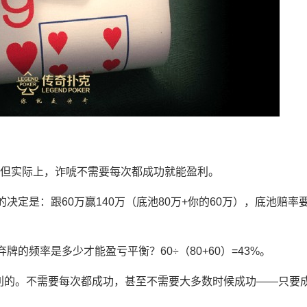
。但实际上，诈唬不需要每次都成功就能盈利。
决定是：跟60万赢140万（底池80万+你的60万），底池赔率
牌的频率是多少才能盈亏平衡？60÷（80+60）=43%。
利的。不需要每次都成功，甚至不需要大多数时候成功——只要