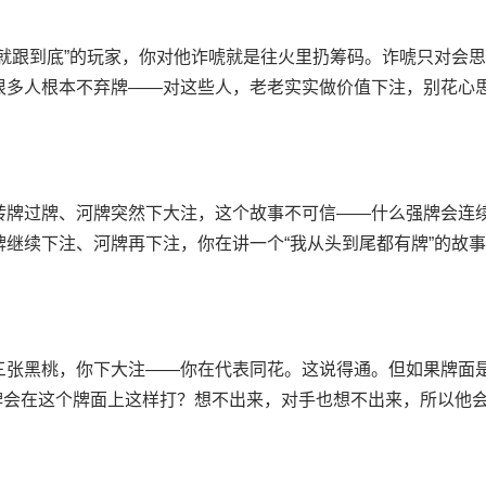
就跟到底”的玩家，你对他诈唬就是往火里扔筹码。诈唬只对会
很多人根本不弃牌——对这些人，老老实实做价值下注，别花心
转牌过牌、河牌突然下大注，这个故事不可信——什么强牌会连
继续下注、河牌再下注，你在讲一个“我从头到尾都有牌”的故
三张黑桃，你下大注——你在代表同花。这说得通。但如果牌面
么强牌会在这个牌面上这样打？想不出来，对手也想不出来，所以他