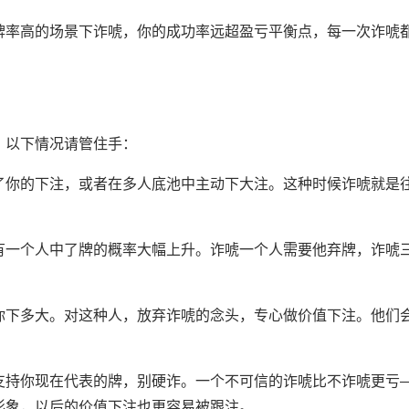
牌率高的场景下诈唬，你的成功率远超盈亏平衡点，每一次诈唬
。以下情况请管住手：
了你的下注，或者在多人底池中主动下大注。这种时候诈唬就是
有一个人中了牌的概率大幅上升。诈唬一个人需要他弃牌，诈唬
你下多大。对这种人，放弃诈唬的念头，专心做价值下注。他们
支持你现在代表的牌，别硬诈。一个不可信的诈唬比不诈唬更亏
形象，以后的价值下注也更容易被跟注。