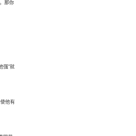
%。那你
他强”就
即使他有