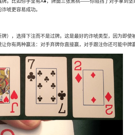
强牌。比如你手里有A♠，牌面三张黑桃——你阻挡了对手拿到坚
的诈唬更容易成功。
听牌），选择下注而不是过牌。这是最好的诈唬类型，因为即使
唬让你有两种赢法：对手弃牌你直接赢，对手跟注你还可能中牌