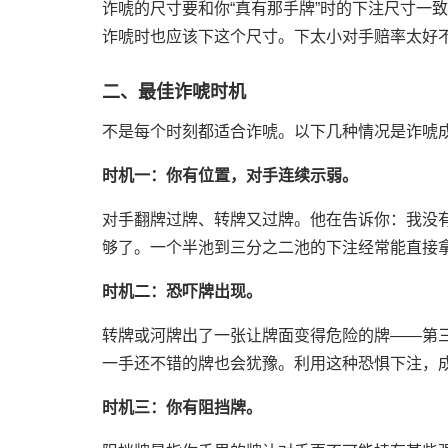
诈唬的尺寸要和你“真有那手牌”时的下注尺寸一致
诈唬时也应该下这个尺寸。下太小对手赔率太好
二、最佳诈唬时机
不是每个时刻都适合诈唬。以下几种情况是诈唬
时机一：你有位置，对手连续示弱。
对手翻牌过牌、转牌又过牌。他在告诉你：我没有
够了。一个半池到三分之二池的下注经常能直接
时机二：恐吓牌出现。
转牌或河牌出了一张让牌面变得危险的牌——第
一手还不错的牌也会犹豫。利用这种恐惧下注，
时机三：你有阻挡牌。