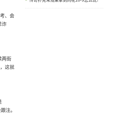
传奇扑克常规桌拿到同花10-9怎么玩？
思考、会
思诈
续两街
事，这就
是
会跟注。