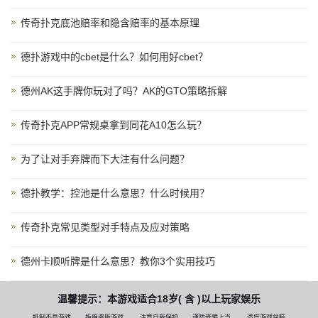
传奇扑克底池赔率和隐含赔率的基本原理
德扑游戏中的cbet是什么？如何用好cbet？
德州AK这手牌你玩对了吗？AK的GTO策略拆解
传奇扑克APP常规桌拿到同花A10怎么玩？
为了让对手弃牌而下大注有什么问题？
德扑教学：控池是什么意思？什么时候用？
传奇扑克常见类型对手特点及应对策略
德州卡顺听牌是什么意思？教你3个实用技巧
温馨提示：本游戏适合18岁( 含 )以上玩家娱乐
抵制不良游戏
拒绝盗版游戏
注意自我保护
谨防受骗上当
适度游戏益脑