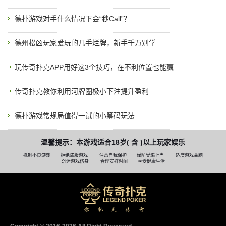
德扑游戏对手什么情况下会“秒Call”？
德州松凶玩家爱玩的几手烂牌，新手千万别学
玩传奇扑克APP用好这3个技巧，在不利位置也能赢
传奇扑克教你利用河牌圈极小下注提升盈利
德扑游戏常规局值得一试的小筹码玩法
温馨提示：本游戏适合18岁( 含 )以上玩家娱乐
抵制不良游戏
拒绝盗版游戏
注意自我保护
谨防受骗上当
适度游戏益脑
沉迷游戏伤身
合理安排时间
享受健康生活