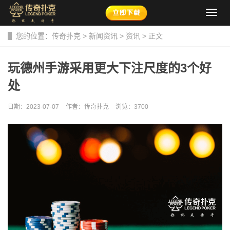
导
航
菜
您的位置：
传奇扑克
>
新闻资讯
>
资讯
> 正文
单
玩德州手游采用更大下注尺度的3个好
处​
日期：2023-07-07
作者：传奇扑克
浏览：
3700