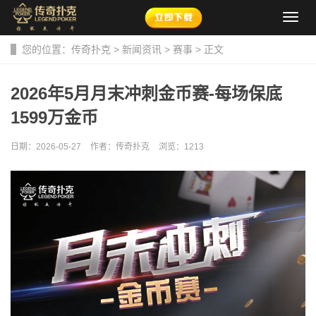
导
航
菜
您的位置：
传奇扑克
>
新闻资讯
>
赛事
> 正文
单
2026年5月月末冲刺金币赛-每场保底
1599万金币
日期：2026-05-27
作者：传奇扑克
浏览：
1213