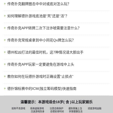
传奇扑克翻牌圈击中中对或底对怎么玩？
如何理解德扑游戏底池是“死”还是“活”？
传奇扑克APP转牌二次下注诈唬需要注意什么？
传奇扑克常规桌拿到中小同花Qx牌怎么玩？
德州松凶打法的最佳时机，这7种情况请大胆出手
传奇扑克APP玩家一定要避免在游戏中上头
教你如何在玩德扑游戏时正确设置“止损点”
德扑锦标赛中的ICM(独立筹码模型)快速指南
温馨提示：本游戏适合18岁( 含 )以上玩家娱乐
抵制不良游戏
拒绝盗版游戏
注意自我保护
谨防受骗上当
适度游戏益脑
沉迷游戏伤身
合理安排时间
享受健康生活