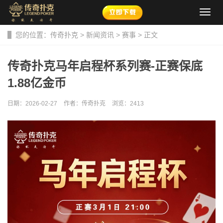
导
航
菜
您的位置：
传奇扑克
>
新闻资讯
>
赛事
> 正文
单
传奇扑克马年启程杯系列赛-正赛保底
1.88亿金币
日期：2026-02-27
作者：传奇扑克
浏览：
2413