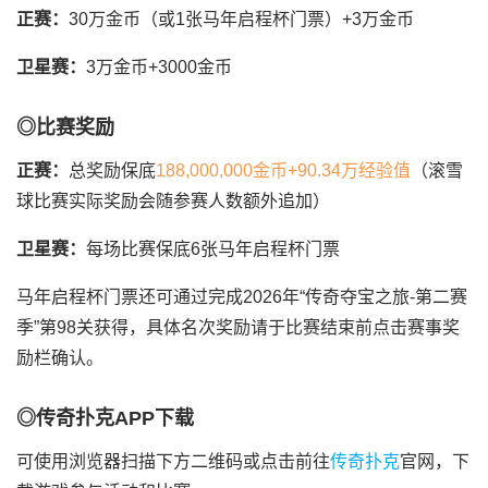
正赛：
30万金币（或1张马年启程杯门票）+3万金币
卫星赛：
3万金币+3000金币
◎比赛奖励
正赛：
总奖励保底
188,000,000金币+90.34万经验值
（滚雪
球比赛实际奖励会随参赛人数额外追加）
卫星赛：
每场比赛保底6张马年启程杯门票
马年启程杯门票还可通过完成2026年“传奇夺宝之旅-第二赛
季”第98关获得，具体名次奖励请于比赛结束前点击赛事奖
励栏确认。
◎传奇扑克APP下载
可使用浏览器扫描下方二维码或点击前往
传奇扑克
官网，下