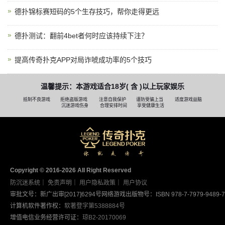
德扑锦标赛短码的5个生存技巧，帮你走得更远
德扑测试：翻前4bet者何时应该持续下注？
提高传奇扑克APP对局诈唬成功率的5个技巧
温馨提示：本游戏适合18岁( 含 )以上玩家娱乐
抵制不良游戏
拒绝盗版游戏
注意自我保护
谨防受骗上当
适度游戏益脑
沉迷游戏伤身
合理安排时间
享受健康生活
Copyright © 2016-2026 AII Right Reserved
防沉迷系统
｜
免责声明
｜
用户隐私政策
｜
用户协议
审批文号：新广出审[2017]6294号
网络游戏出版物号：ISBN 978-7-7979-9489-7
计算机软件著作权：
软著登字第5388884号
增值电信业务经营许可证：
琼B2-20170069