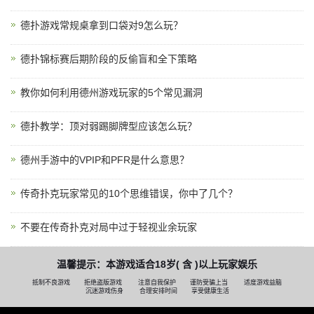
德扑游戏常规桌拿到口袋对9怎么玩？
德扑锦标赛后期阶段的反偷盲和全下策略
教你如何利用德州游戏玩家的5个常见漏洞
德扑教学：顶对弱踢脚牌型应该怎么玩？
德州手游中的VPIP和PFR是什么意思？
传奇扑克玩家常见的10个思维错误，你中了几个？
不要在传奇扑克对局中过于轻视业余玩家
温馨提示：本游戏适合18岁( 含 )以上玩家娱乐
抵制不良游戏
拒绝盗版游戏
注意自我保护
谨防受骗上当
适度游戏益脑
沉迷游戏伤身
合理安排时间
享受健康生活