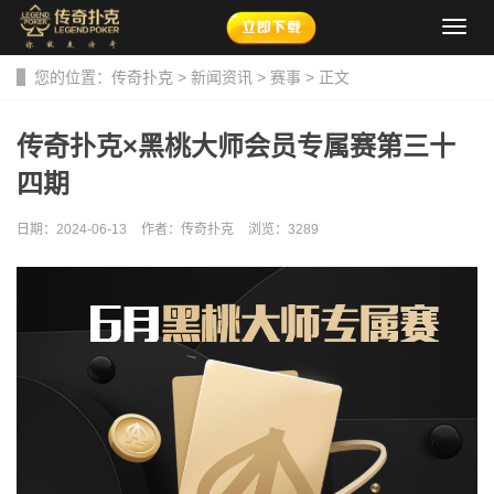
导
航
菜
您的位置：
传奇扑克
>
新闻资讯
>
赛事
> 正文
单
传奇扑克×黑桃大师会员专属赛第三十
四期
日期：2024-06-13
作者：传奇扑克
浏览：
3289