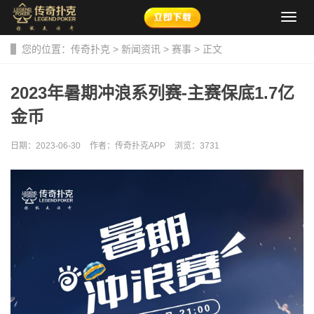
导
航
菜
您的位置：
传奇扑克
>
新闻资讯
>
赛事
> 正文
单
2023年暑期冲浪系列赛-主赛保底1.7亿
金币
日期：2023-06-30
作者：传奇扑克APP
浏览：
3731