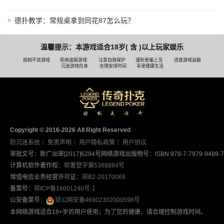
德扑教学：常规桌拿到同花87怎么玩？
温馨提示：本游戏适合18岁( 含 )以上玩家娱乐
抵制不良游戏
拒绝盗版游戏
注意自我保护
谨防受骗上当
适度游戏益脑
沉迷游戏伤身
合理安排时间
享受健康生活
Copyright © 2016-2026 AII Right Reserved
防沉迷系统
｜
免责声明
｜
用户隐私政策
｜
用户协议
审批文号：新广出审[2017]6294号
网络游戏出版物号：ISBN 978-7-7979-9489-7
计算机软件著作权：
软著登字第5388884号
增值电信业务经营许可证：
琼B2-20170069
备案号：
琼ICP备16001240号-1
公安备案号：
琼公网安备46902302000598号
本网络游戏适合18+岁的用户使用；为了您的健康，请合理控制游戏时间。