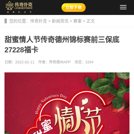
导
航
菜
您的位置：
传奇扑克
>
新闻资讯
>
赛事
> 正文
单
甜蜜情人节传奇德州锦标赛前三保底
27228福卡
日期：2022-02-11
作者：传奇德州APP
浏览：
3264