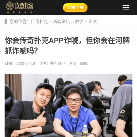
导
航
菜
您的位置：
传奇扑克
>
新闻资讯
>
教学
> 正文
单
你会传奇扑克APP诈唬，但你会在河牌
抓诈唬吗？
日期：2020-09-18
作者：扑克APP
浏览：
8896