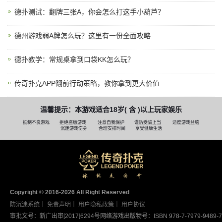
德扑测试：翻牌三张A，你会怎么打这手小葫芦？
德州游戏弱A牌怎么玩？这里有一份全面攻略
德扑教学：常规桌拿到口袋KK怎么玩？
传奇扑克APP翻前行动策略，教你拿到更大价值
温馨提示：本游戏适合18岁( 含 )以上玩家娱乐
抵制不良游戏
拒绝盗版游戏
注意自我保护
谨防受骗上当
适度游戏益脑
沉迷游戏伤身
合理安排时间
享受健康生活
Copyright © 2016-2026 AII Right Reserved
防沉迷系统
｜
免责声明
｜
用户隐私政策
｜
用户协议
审批文号：新广出审[2017]6294号
网络游戏出版物号：ISBN 978-7-7979-9489-7