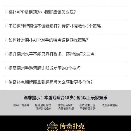
德扑APP拿到顶对小踢脚应该怎么玩？
不知道转牌圈该不该继续打？传奇扑克教你3个策略
如何针对德扑APP对手的特点调整游戏策略？
提升德州水平不能只靠打得多，还得做好这三点
提高德州手游河牌诈唬成功率的3个技巧
传奇扑克翻牌圈拿到超强牌怎么获取更多价值？
温馨提示：本游戏适合18岁( 含 )以上玩家娱乐
抵制不良游戏
拒绝盗版游戏
注意自我保护
谨防受骗上当
适度游戏益脑
沉迷游戏伤身
合理安排时间
享受健康生活