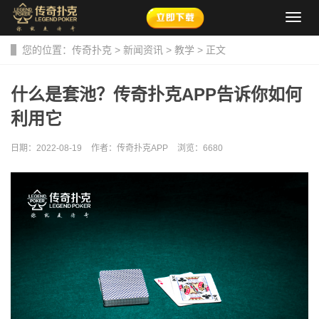
导
航
菜
您的位置：
传奇扑克
>
新闻资讯
>
教学
> 正文
单
什么是套池？传奇扑克APP告诉你如何
利用它
日期：2022-08-19
作者：传奇扑克APP
浏览：
6680