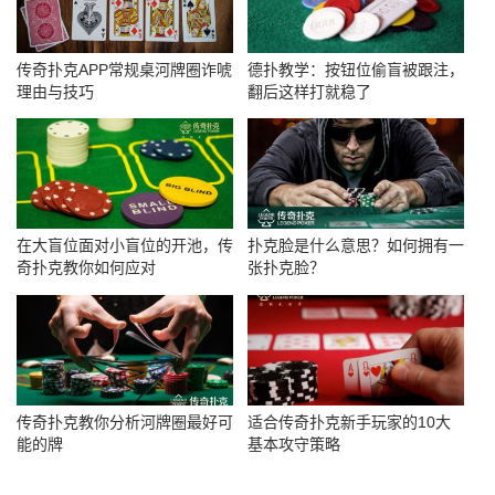
传奇扑克APP常规桌河牌圈诈唬
德扑教学：按钮位偷盲被跟注，
理由与技巧
翻后这样打就稳了
在大盲位面对小盲位的开池，传
扑克脸是什么意思？如何拥有一
奇扑克教你如何应对
张扑克脸？
传奇扑克教你分析河牌圈最好可
适合传奇扑克新手玩家的10大
能的牌
基本攻守策略