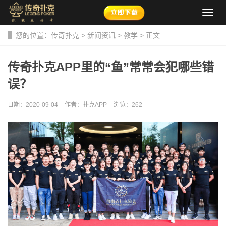
导
航
菜
您的位置：
传奇扑克
>
新闻资讯
>
教学
> 正文
单
传奇扑克APP里的“鱼”常常会犯哪些错
误？
日期：2020-09-04
作者：扑克APP
浏览：
262