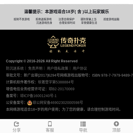
温馨提示：本游戏适合18岁( 含 )以上玩家娱乐
抵制不良游戏
拒绝盗版游戏
注意自我保护
谨防受骗上当
适度游戏益脑
沉迷游戏伤身
合理安排时间
享受健康生活
Copyright © 2016-2026 AII Right Reserved
防沉迷系统
｜
免责声明
｜
用户隐私政策
｜
用户协议
审批文号：新广出审[2017]6294号
网络游戏出版物号：ISBN 978-7-7979-9489-7
计算机软件著作权：
软著登字第5388884号
增值电信业务经营许可证：
琼B2-20170069
备案号：
琼ICP备16001240号-1
公安备案号：
琼公网安备46902302000598号
本网络游戏适合18+岁的用户使用；为了您的健康，请合理控制游戏时间。
分享
客服
导航
顶部