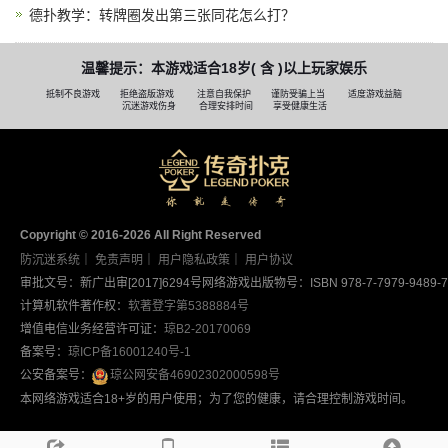
德扑教学：转牌圈发出第三张同花怎么打？
温馨提示：本游戏适合18岁( 含 )以上玩家娱乐
抵制不良游戏
拒绝盗版游戏
注意自我保护
谨防受骗上当
适度游戏益脑
沉迷游戏伤身
合理安排时间
享受健康生活
Copyright © 2016-2026 AII Right Reserved
防沉迷系统
｜
免责声明
｜
用户隐私政策
｜
用户协议
审批文号：新广出审[2017]6294号
网络游戏出版物号：ISBN 978-7-7979-9489-7
计算机软件著作权：
软著登字第5388884号
增值电信业务经营许可证：
琼B2-20170069
备案号：
琼ICP备16001240号-1
公安备案号：
琼公网安备46902302000598号
本网络游戏适合18+岁的用户使用；为了您的健康，请合理控制游戏时间。