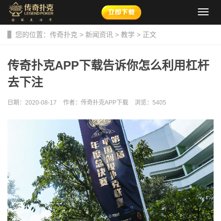
导
航
菜
您的位置：
传奇扑克
>
新闻资讯
>
教学
> 正文
单
传奇扑克APP下载告诉你怎么利用杠杆
去下注
日期：2020-08-17
作者：传奇扑克APP下载
浏览：
5405