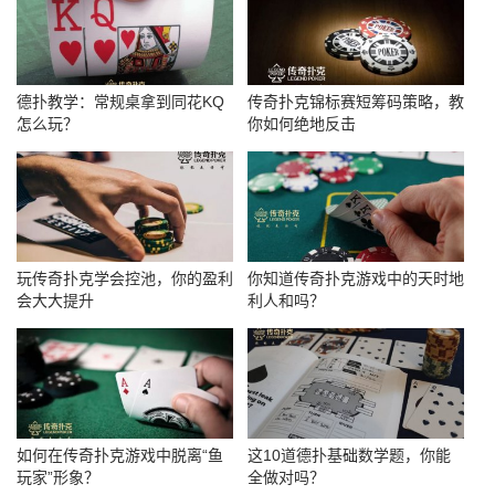
德扑教学：常规桌拿到同花KQ
传奇扑克锦标赛短筹码策略，教
怎么玩？
你如何绝地反击
玩传奇扑克学会控池，你的盈利
你知道传奇扑克游戏中的天时地
会大大提升
利人和吗？
如何在传奇扑克游戏中脱离“鱼
这10道德扑基础数学题，你能
玩家”形象？
全做对吗？