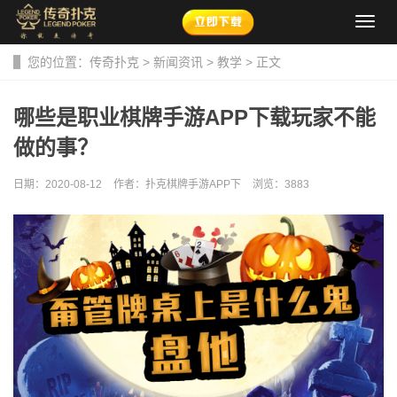
导
航
菜
您的位置：
传奇扑克
>
新闻资讯
>
教学
> 正文
单
哪些是职业棋牌手游APP下载玩家不能
做的事？
日期：2020-08-12
作者：扑克棋牌手游APP下
浏览：
3883