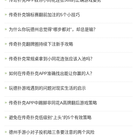
传奇扑克APP教你小同花连张56s的正确游戏姿势
传奇扑克锦标赛翻前加注的5个小技巧
为什么你玩德州总觉得“哪步都对”，却总是输？
传奇扑克翻牌圈持续下注新手攻略
传奇扑克常规桌拿到小同花连张应该入池吗？
如何在传奇扑克APP准确找出能让你赢的人？
玩德扑游戏遇到的问题对现实生活的启示
传奇扑克APP中踢脚非同花A高牌翻后游戏策略
避免在传奇扑克低级别“上头”的5个有效策略
德州手游小对子投机暗三条要注意的两个风险