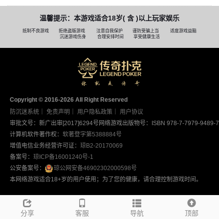
温馨提示：本游戏适合18岁( 含 )以上玩家娱乐
抵制不良游戏
拒绝盗版游戏
注意自我保护
谨防受骗上当
适度游戏益脑
沉迷游戏伤身
合理安排时间
享受健康生活
Copyright © 2016-2026 AII Right Reserved
防沉迷系统
｜
免责声明
｜
用户隐私政策
｜
用户协议
审批文号：新广出审[2017]6294号
网络游戏出版物号：ISBN 978-7-7979-9489-7
计算机软件著作权：
软著登字第5388884号
增值电信业务经营许可证：
琼B2-20170069
备案号：
琼ICP备16001240号-1
公安备案号：
琼公网安备46902302000598号
本网络游戏适合18+岁的用户使用；为了您的健康，请合理控制游戏时间。
分享
客服
导航
顶部