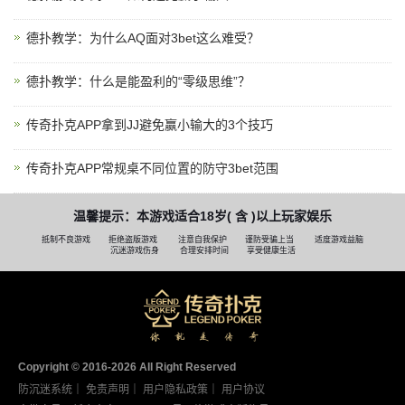
德扑教学：为什么AQ面对3bet这么难受？
德扑教学：什么是能盈利的“零级思维”？
传奇扑克APP拿到JJ避免赢小输大的3个技巧
传奇扑克APP常规桌不同位置的防守3bet范围
温馨提示：本游戏适合18岁( 含 )以上玩家娱乐
抵制不良游戏
拒绝盗版游戏
注意自我保护
谨防受骗上当
适度游戏益脑
沉迷游戏伤身
合理安排时间
享受健康生活
Copyright © 2016-2026 AII Right Reserved
防沉迷系统
｜
免责声明
｜
用户隐私政策
｜
用户协议