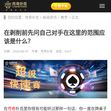
导
航
菜
您的位置：
传奇扑克
>
新闻资讯
>
教学
> 正文
单
在剥削前先问自己对手在这里的范围应
该是什么？
日期：2020-08-07
作者：传奇扑克
浏览：
5427
在
传奇
扑克里你很有可能听过那样一句话：你一直在牌桌子