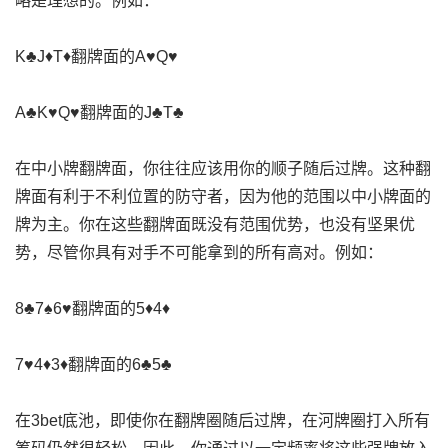
略是理想的。例如：
K♣J♦T♦翻牌面的A♥Q♥
A♣K♥Q♥翻牌面的J♣T♣
在中小牌翻牌面，你往往应该用你的顺子随后过牌。这种翻
牌面有利于不利位置的防守者，因为他的范围以中小牌面的
牌为主。你在这些翻牌面既没有范围优势，也没有坚果优
势，尽管你具有对手不可能拿到的所有高对。例如：
8♣7♠6♥翻牌面的5♦4♦
7♥4♦3♦翻牌面的6♣5♣
在3bet底池，即使你在翻牌圈随后过牌，在河牌圈打入所有