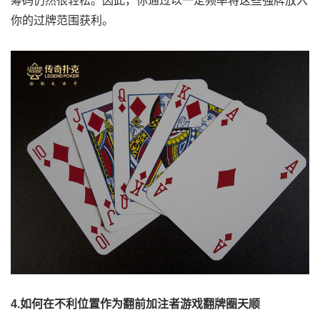
筹码仍然很轻松。因此，你通过以一定频率将这些强牌放入
你的过牌范围获利。
4.如何在不利位置作为翻前加注者游戏翻牌圈天顺