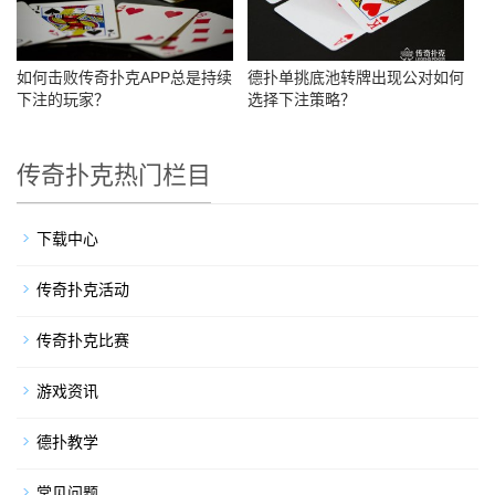
如何击败传奇扑克APP总是持续
德扑单挑底池转牌出现公对如何
下注的玩家？
选择下注策略？
传奇扑克热门栏目
下载中心
传奇扑克活动
传奇扑克比赛
游戏资讯
德扑教学
常见问题