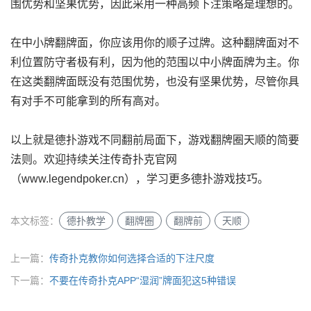
围优势和坚果优势，因此采用一种高频下注策略是理想的。
在中小牌翻牌面，你应该用你的顺子过牌。这种翻牌面对不
利位置防守者极有利，因为他的范围以中小牌面牌为主。你
在这类翻牌面既没有范围优势，也没有坚果优势，尽管你具
有对手不可能拿到的所有高对。
以上就是德扑游戏不同翻前局面下，游戏翻牌圈天顺的简要
法则。欢迎持续关注传奇扑克官网
（www.legendpoker.cn），学习更多德扑游戏技巧。
本文标签：
德扑教学
翻牌圈
翻牌前
天顺
上一篇：
传奇扑克教你如何选择合适的下注尺度
下一篇：
不要在传奇扑克APP“湿润”牌面犯这5种错误