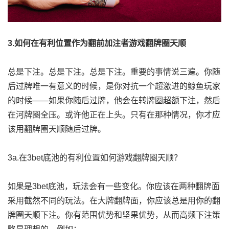
3.如何在有利位置作为翻前加注者游戏翻牌圈天顺
总是下注。总是下注。总是下注。重要的事情说三遍。你随
后过牌唯一有意义的时候，是你对抗一个超激进的鲸鱼玩家
的时候——如果你随后过牌，他会在转牌圈超额下注，然后
在河牌圈全压。或许他正在上头。只有在那种情况，你才应
该用翻牌圈天顺随后过牌。
3a.在3bet底池的有利位置如何游戏翻牌圈天顺？
如果是3bet底池，玩法会有一些变化。你应该在两种翻牌面
采用截然不同的玩法。在大牌翻牌面，你应该总是用你的翻
牌圈天顺下注。你有范围优势和坚果优势，从而高频下注策