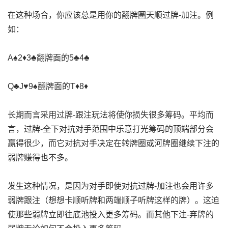
在这种场合，你应该总是用你的翻牌圈天顺过牌-加注。例
如：
A♠2♦3♣翻牌面的5♣4♣
Q♣J♥9♠翻牌面的T♦8♦
长期而言采用过牌-跟注玩法将使你损失很多筹码。平均而
言，过牌-全下对抗对手范围中乐意打光筹码的顶端部分会
赢得很少，而它对抗对手决定在转牌圈或河牌圈继续下注的
弱牌赚得也不多。
发生这种情况，是因为对手即使对抗过牌-加注也会用许多
弱牌跟注（想想卡顺听牌和两端顺子听牌这样的牌）。这迫
使那些弱牌立即往底池投入更多筹码。而其他下注-弃牌的