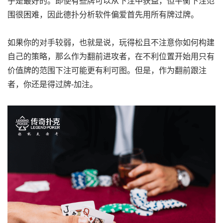
乎是最好的。即使有些牌可以从下注中获益，但平衡下注范
围很困难，因此德扑分析软件偏爱首先用所有牌过牌。
如果你的对手较弱，也就是说，玩得松且不注意你如何构建
自己的策略，那么作为翻前进攻者，在不利位置开始用只有
价值牌的范围下注可能更有利可图。但是，作为翻前跟注
者，你还是得过牌-加注。