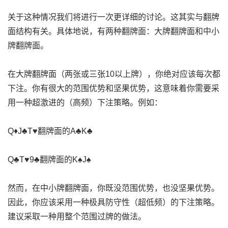
关于这种情况我们将进行一次更详细的讨论。这其实与翻牌
面结构有关。具体地说，有两种翻牌面：大牌翻牌面和中小
牌翻牌面。
在大牌翻牌面（两张或三张10以上牌），你绝对应该每次都
下注。你有很大的范围优势和坚果优势，这意味着你需要采
用一种超激进的（高频）下注策略。例如：
Q♦J♣T♥翻牌面的A♣K♣
Q♣T♥9♣翻牌面的K♠J♠
然而，在中小牌翻牌面，你既没范围优势，也没坚果优势。
因此，你应该采用一种极具防守性（超低频）的下注策略。
建议采取一种用整个范围过牌的做法。