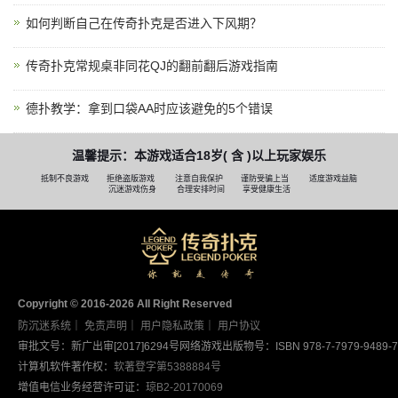
如何判断自己在传奇扑克是否进入下风期？
传奇扑克常规桌非同花QJ的翻前翻后游戏指南
德扑教学：拿到口袋AA时应该避免的5个错误
温馨提示：本游戏适合18岁( 含 )以上玩家娱乐
抵制不良游戏
拒绝盗版游戏
注意自我保护
谨防受骗上当
适度游戏益脑
沉迷游戏伤身
合理安排时间
享受健康生活
Copyright © 2016-2026 AII Right Reserved
防沉迷系统
｜
免责声明
｜
用户隐私政策
｜
用户协议
审批文号：新广出审[2017]6294号
网络游戏出版物号：ISBN 978-7-7979-9489-7
计算机软件著作权：
软著登字第5388884号
增值电信业务经营许可证：
琼B2-20170069