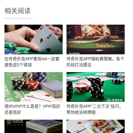
相关阅读
在传奇扑克APP拿到AA一定要
传奇扑克APP锦标赛策略，各个
避免这5个错误
阶段打法建议
德州VPIP什么意思？VPIP高好
传奇扑克APP“二次下注”技巧，
还是低好
帮你统治转牌圈