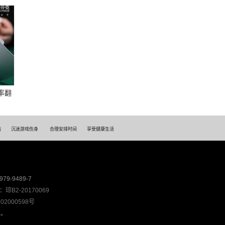
率翻
脑
沉迷游戏伤身
合理安排时间
享受健康生活
9-9489-7
：
琼B2-20170069
02000598号
间。