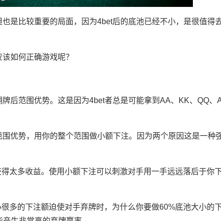
但也是比较重要的局面，因为4bet后的底池已经不小，是很值得
应该如何正确游戏呢？
牌后范围优势。这是因为4bet者总是可能拿到AA、KK、QQ、
的范围优势，用你的整个范围做小额下注。因为两个原因这是一种
获得太多收益。使用小额下注可以刺激对手用一手远远落后于你
小很多的下注额迫使对手弃牌时，为什么你要做60%底池大小的
能产生非常高的弃牌赢率。