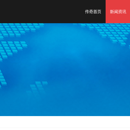
传奇首页
新闻资讯