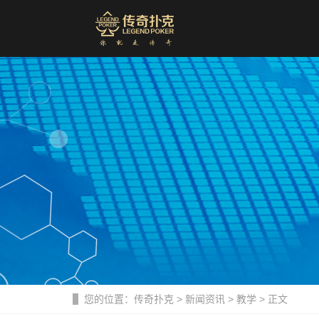
您的位置：
传奇扑克
>
新闻资讯
>
教学
> 正文