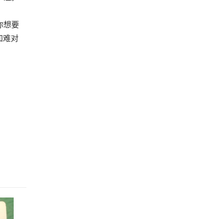
你想要
加难对