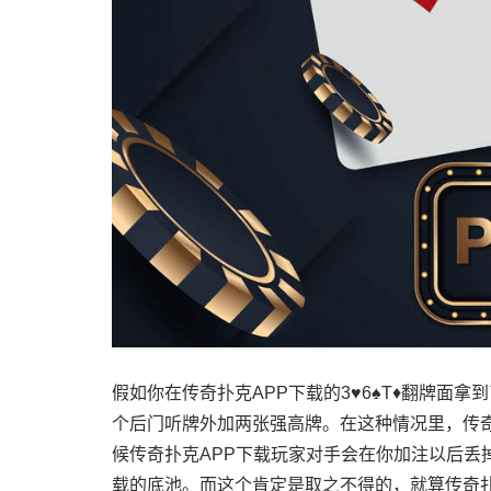
假如你在传奇扑克APP下载的3♥6♠T♦翻牌面拿
个后门听牌外加两张强高牌。在这种情况里，传奇
候传奇扑克APP下载玩家对手会在你加注以后丢
载的底池。而这个肯定是取之不得的，就算传奇扑