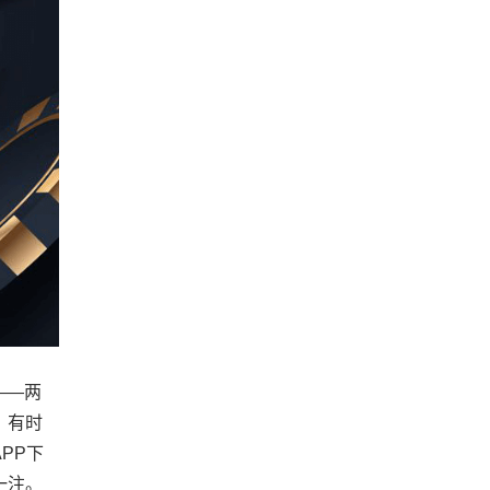
——两
。有时
PP下
一注。