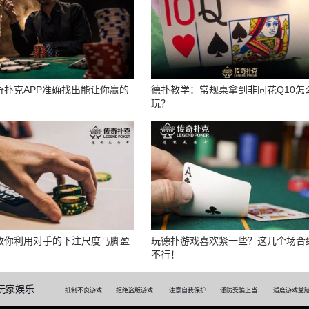
奇扑克APP准确找出能让你赢的
德扑教学：常规桌拿到非同花Q10怎
玩？
教你利用对手的下注尺度马脚盈
玩德扑游戏喜欢紧一些？这几个场合
不行！
上玩家娱乐
抵制不良游戏
拒绝盗版游戏
注意自我保护
谨防受骗上当
适度游戏益