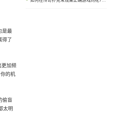
如何在传奇扑克常规桌正确游戏同花76？
也是最
赢得了
出更加频
击你的机
的偷盲
都太明