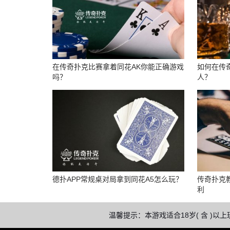
在传奇扑克比赛拿着同花AK你能正确游戏
如何在传
吗？
人？
德扑APP常规桌对局拿到同花A5怎么玩？
传奇扑克
利
温馨提示：本游戏适合18岁( 含 )以