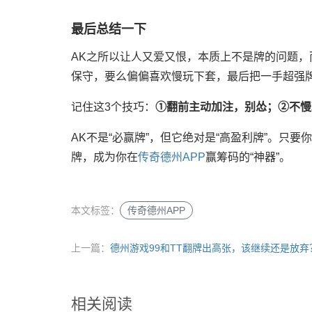
最后总结一下
AK之所以让人又爱又恨，本质上不是牌的问题，
保守，要么偏偏喜欢慢玩下套，最后把一手超强
记住这3个技巧：
①翻前主动加注，别怂；②不慢
AK不是“必赢牌”，但它绝对是“高盈利牌”。只
牌，成为你在
传奇德州APP
赢筹码的“神器”。
本文标签：
传奇德州APP
上一篇：
德州游戏99和TT翻牌出高张，该继续还是放弃
相关阅读