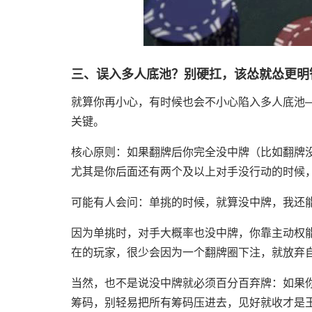
三、误入多人底池？别硬扛，该怂就怂更明
就算你再小心，有时候也会不小心陷入多人底池—
关键。
核心原则：如果翻牌后你完全没中牌（比如翻牌
尤其是你后面还有两个及以上对手没行动的时候
可能有人会问：单挑的时候，就算没中牌，我还
因为单挑时，对手大概率也没中牌，你靠主动权
在的玩家，很少会因为一个翻牌圈下注，就放弃
当然，也不是说没中牌就必须百分百弃牌：如果
筹码，别轻易把所有筹码压进去，见好就收才是