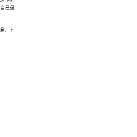
把自己逼
误，下