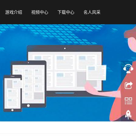
游戏介绍
视频中心
下载中心
名人风采