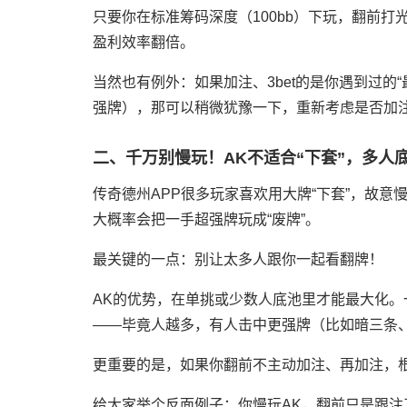
只要你在标准筹码深度（100bb）下玩，翻前
盈利效率翻倍。
当然也有例外：如果加注、3bet的是你遇到过的
强牌），那可以稍微犹豫一下，重新考虑是否加
二、千万别慢玩！AK不适合“下套”，多人
传奇德州APP很多玩家喜欢用大牌“下套”，故意
大概率会把一手超强牌玩成“废牌”。
最关键的一点：别让太多人跟你一起看翻牌！
AK的优势，在单挑或少数人底池里才能最大化
——毕竟人越多，有人击中更强牌（比如暗三条
更重要的是，如果你翻前不主动加注、再加注，
给大家举个反面例子：你慢玩AK，翻前只是跟注