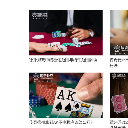
德扑游戏中的极化范围与线性范围解读
传奇德州
秘诀
传奇德州拿到AK不中牌应该怎么打？
德州游戏
准确判断