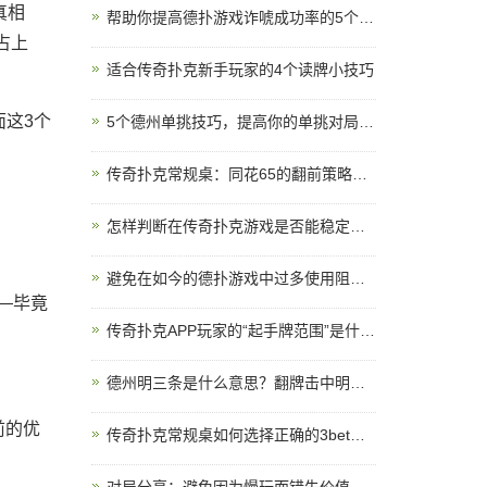
真相
帮助你提高德扑游戏诈唬成功率的5个技巧
占上
适合传奇扑克新手玩家的4个读牌小技巧
面这3个
5个德州单挑技巧，提高你的单挑对局胜率
传奇扑克常规桌：同花65的翻前策略及翻后技巧
怎样判断在传奇扑克游戏是否能稳定盈利？
避免在如今的德扑游戏中过多使用阻拦下注
—毕竟
传奇扑克APP玩家的“起手牌范围”是什么？
德州明三条是什么意思？翻牌击中明三条怎么打？
前的优
传奇扑克常规桌如何选择正确的3bet诈唬底牌？