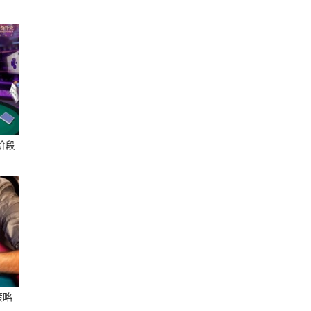
阶段
策略