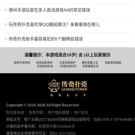
德州手游玩家在多人底池游戏AA的常见错误
玩传奇扑克喜欢用QQ翻前跟注？来看看错在哪儿
传奇扑克新手最容易犯的5个翻牌前错误
温馨提示：本游戏适合18岁( 含 )以上玩家娱乐
抵制不良游戏
拒绝盗版游戏
注意自我保护
谨防受骗上当
适度游戏益脑
沉迷游戏伤身
合理安排时间
享受健康生活
Copyright © 2016-2026 AII Right Reserved
防沉迷系统
｜
免责声明
｜
用户隐私政策
｜
用户协议
审批文号：新广出审[2017]6294号
网络游戏出版物号：ISBN 978-7-7979-9489-7
计算机软件著作权：
软著登字第5388884号
增值电信业务经营许可证：
琼B2-20170069