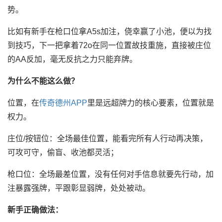
势。
比如有新手在枪口位拿A5s加注，侥幸赢了小池，便以为找
到技巧，下一把拿着72o在同一位置故技重施，直接被庄位
的AA反加，毫无反抗之力只能弃牌。
为什么不能这么做？
位置，在
传奇德州APP
里是远超牌力的核心要素，位置就是
权力。
庄位/按钮位：全场最佳位置，能看完所有人行动再决策，
可攻可守，偷盲、收池都灵活；
枪口位：全场最差位置，没有任何对手信息就要先行动，加
注暴露强牌，平跟彰显弱牌，处处被动。
新手正确做法：