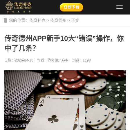
导
航
菜
您的位置：
传奇扑克
>
传奇德州
> 正文
单
传奇德州APP新手10大“错误”操作，你
中了几条？
日期：2026-04-16
作者：传奇德州APP
浏览：
1190