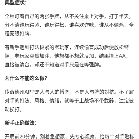
典型症状：
全程盯着自己的两张手牌，从不关注桌上对手，打了半天，
分不清谁玩得紧、谁玩得松，谁喜欢诈唬、谁从不偷鸡，全
程蒙眼打牌。
有新手遇到打法极紧的老玩家，连续偷盲成功后便放松警
惕，老玩家突然加注，他想都不想就反加，结果撞上AA，
直接被清台，却还不知道对手只是在等强牌。
为什么不能这么做？
传奇德州APP是人与人的博弈，不是人与牌的对抗。不了解
对手的打法、风格、情绪，就等于上战场不带武器，注定被
动挨打。
新手正确做法：
开局前20分钟，别着急想赢，先专心观察，给每个对手贴标