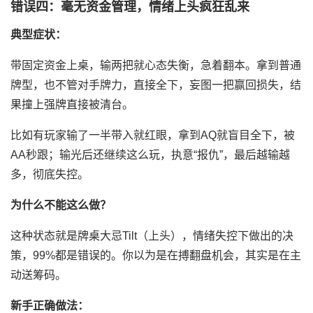
错误四：毫无资金管理，情绪上头疯狂乱来
典型症状：
带固定资金上桌，输两把就心态失衡，急着翻本。拿到普通
牌型，也不管对手牌力，直接全下，妄图一把赢回损失，结
果撞上强牌直接被清台。
比如有玩家输了一半带入就红眼，拿到AQ就盲目全下，被
AA秒跟；输光后还继续这么玩，执意“报仇”，最后越输越
多，彻底失控。
为什么不能这么做？
这种状态就是牌桌大忌Tilt（上头），情绪失控下做出的决
策，99%都是错误的。你以为是在搏翻盘机会，其实是在主
动送筹码。
新手正确做法：