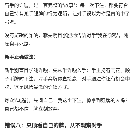
高手的诈唬，是一套完整的“故事”：每一次下注，都要符合
自己持有某手强牌的行为逻辑，让对手误以为你是真的中了
强牌。
没有逻辑的诈唬，就是明目张胆地告诉对手“我在偷鸡”，纯
属自寻死路。
新手正确做法：
新手别盲目学纯诈唬，先从半诈唬入手：手里持有同花、顺
子听牌时下注，对手弃牌你直接赢，对手跟注你还有机会中
牌，这是风险最低的诈唬方式。
每次诈唬前，先问自己：我这个下注，像拿到强牌的人吗？
自己都不信，就立刻放弃。
错误八：只顾看自己的牌，从不观察对手