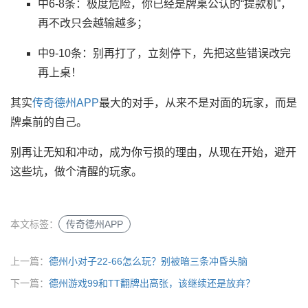
中6-8条：极度危险，你已经是牌桌公认的“提款机”，
再不改只会越输越多；
中9-10条：别再打了，立刻停下，先把这些错误改完
再上桌！
其实
传奇德州APP
最大的对手，从来不是对面的玩家，而是
牌桌前的自己。
别再让无知和冲动，成为你亏损的理由，从现在开始，避开
这些坑，做个清醒的玩家。
本文标签：
传奇德州APP
上一篇：
德州小对子22-66怎么玩？别被暗三条冲昏头脑
下一篇：
德州游戏99和TT翻牌出高张，该继续还是放弃？