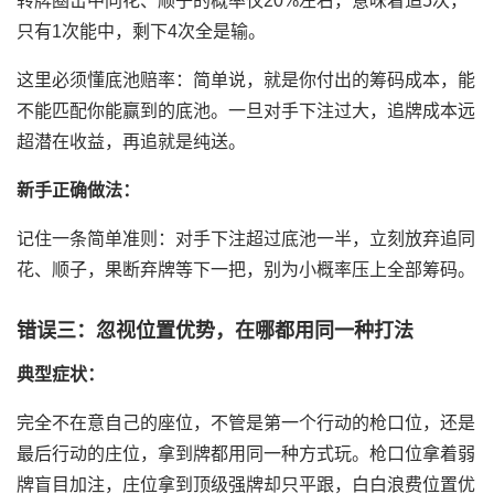
转牌圈击中同花、顺子的概率仅20%左右，意味着追5次，
只有1次能中，剩下4次全是输。
这里必须懂底池赔率：简单说，就是你付出的筹码成本，能
不能匹配你能赢到的底池。一旦对手下注过大，追牌成本远
超潜在收益，再追就是纯送。
新手正确做法：
记住一条简单准则：对手下注超过底池一半，立刻放弃追同
花、顺子，果断弃牌等下一把，别为小概率压上全部筹码。
错误三：忽视位置优势，在哪都用同一种打法
典型症状：
完全不在意自己的座位，不管是第一个行动的枪口位，还是
最后行动的庄位，拿到牌都用同一种方式玩。枪口位拿着弱
牌盲目加注，庄位拿到顶级强牌却只平跟，白白浪费位置优