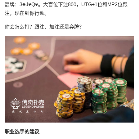
翻牌：3♣J♥Q♥。大盲位下注800，UTG+1位和MP2位跟
注，现在到你行动。
你会怎么打？跟注、加注还是弃牌？
职业选手的建议