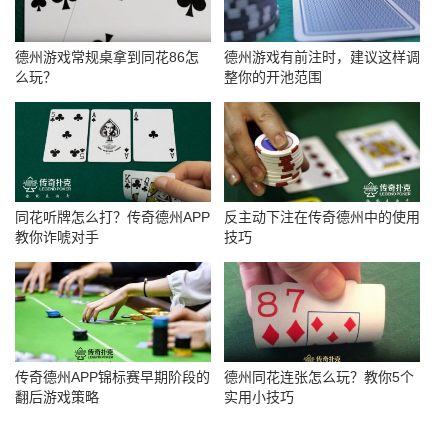
德州游戏常规桌拿到同花86怎
德州游戏有前注时，建议这样调
么玩？
整你的开池范围
同花听牌怎么打？传奇德州APP
反主动下注在传奇德州中的使用
教你诈唬对手
技巧
传奇德州APP锦标赛早期阶段的
德州同花连张怎么玩？教你5个
翻后游戏策略
实用小技巧