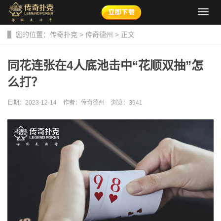
导
航
菜
您的位置：
传奇扑克
>
传奇德州
> 正文
单
同花连张在4人底池击中“花顺双抽”怎
么打？
日期：2023-12-14
作者：传奇德州
浏览：
3941