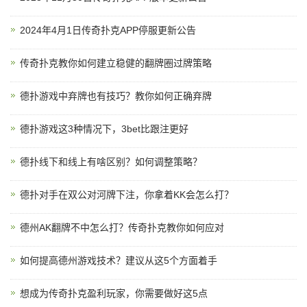
2024年4月1日传奇扑克APP停服更新公告
传奇扑克教你如何建立稳健的翻牌圈过牌策略
德扑游戏中弃牌也有技巧？教你如何正确弃牌
德扑游戏这3种情况下，3bet比跟注更好
德扑线下和线上有啥区别？如何调整策略？
德扑对手在双公对河牌下注，你拿着KK会怎么打？
德州AK翻牌不中怎么打？传奇扑克教你如何应对
如何提高德州游戏技术？建议从这5个方面着手
想成为传奇扑克盈利玩家，你需要做好这5点