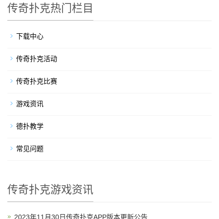
传奇扑克热门栏目
下载中心
传奇扑克活动
传奇扑克比赛
游戏资讯
德扑教学
常见问题
传奇扑克游戏资讯
2023年11月30日传奇扑克APP版本更新公告