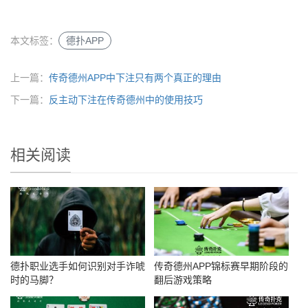
本文标签：
德扑APP
上一篇：
传奇德州APP中下注只有两个真正的理由
下一篇：
反主动下注在传奇德州中的使用技巧
相关阅读
德扑职业选手如何识别对手诈唬
传奇德州APP锦标赛早期阶段的
时的马脚？
翻后游戏策略