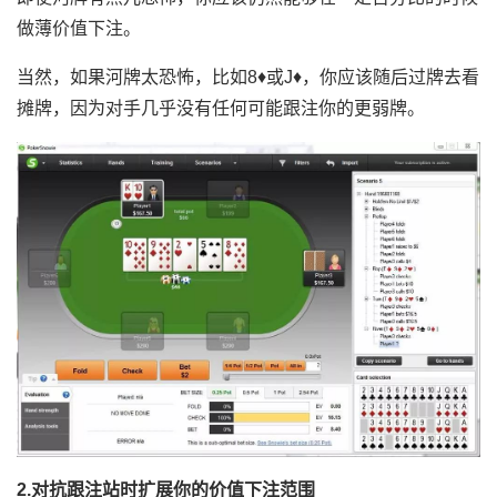
做薄价值下注。
当然，如果河牌太恐怖，比如8♦或J♦，你应该随后过牌去看
摊牌，因为对手几乎没有任何可能跟注你的更弱牌。
2.对抗跟注站时扩展你的价值下注范围