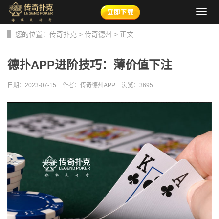
导
航
菜
您的位置：
传奇扑克
>
传奇德州
> 正文
单
德扑APP进阶技巧：薄价值下注
日期：2023-07-15
作者：传奇德州APP
浏览：
3695