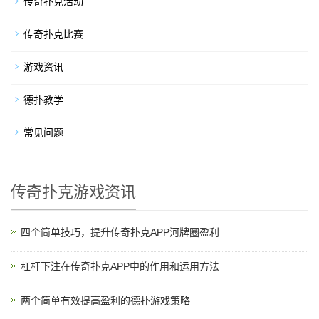
传奇扑克活动
传奇扑克比赛
游戏资讯
德扑教学
常见问题
传奇扑克游戏资讯
四个简单技巧，提升传奇扑克APP河牌圈盈利
杠杆下注在传奇扑克APP中的作用和运用方法
两个简单有效提高盈利的德扑游戏策略